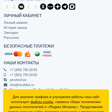
ЛИЧНЫЙ КАБИНЕТ
Личный кабинет
История заказа
Закладки
Рассылка
БЕЗОПАСНЫЕ ПЛАТЕЖИ
НАШИ КОНТАКТЫ
+7 (495) 755-19-93
+7 (903) 755-19-93
pmshirshov
info@nicebike.ru
Прием звонков Пн-Пт с 10:00 до 20:00
ПВЗ Пн-Пт с 10:00 до 20:00
Для анализа трафика и улучшения работы наш сайт
г. Москва, ул. Барклая 13с1
использует
файлы cookie
, сервисы сбора технических
подъезд 1, цокольный этаж, офис 1
данных посетителей и «Яндекс.Метрику». Продолжение
использования сайта является
согласием с применением