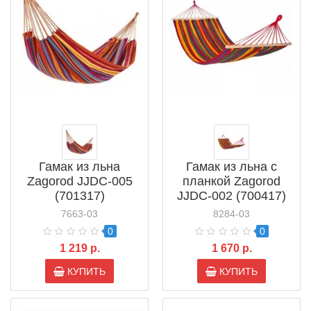
Гамак из льна
Гамак из льна с
Zagorod JJDC-005
планкой Zagorod
(701317)
JJDC-002 (700417)
7663-03
8284-03
0
0
1 219 р.
1 670 р.
КУПИТЬ
КУПИТЬ