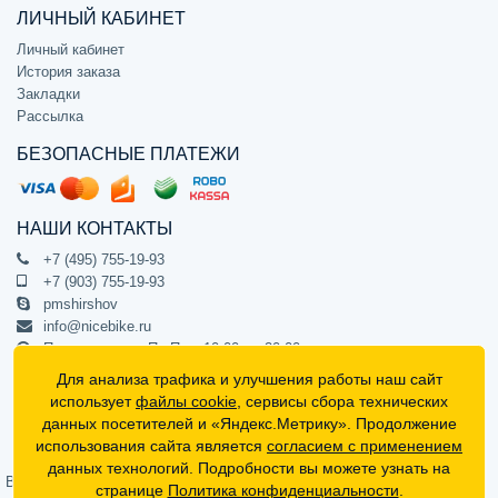
ЛИЧНЫЙ КАБИНЕТ
Личный кабинет
История заказа
Закладки
Рассылка
БЕЗОПАСНЫЕ ПЛАТЕЖИ
НАШИ КОНТАКТЫ
+7 (495) 755-19-93
+7 (903) 755-19-93
pmshirshov
info@nicebike.ru
Прием звонков Пн-Пт с 10:00 до 20:00
ПВЗ Пн-Пт с 10:00 до 20:00
Для анализа трафика и улучшения работы наш сайт
г. Москва, ул. Барклая 13с1
использует
файлы cookie
, сервисы сбора технических
подъезд 1, цокольный этаж, офис 1
данных посетителей и «Яндекс.Метрику». Продолжение
использования сайта является
согласием с применением
Официальный интернет-магазин NiceBike © 2012 - 2026
данных технологий. Подробности вы можете узнать на
Вся информация на сайте носит ознакомительный характер, не
странице
Политика конфиденциальности
.