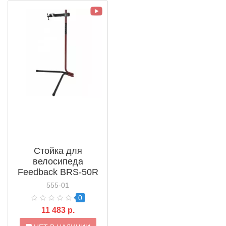
Стойка для
велосипеда
Feedback BRS-50R
Stand (13961)
555-01
0
11 483 р.