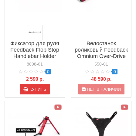
Фиксатор для руля
Велостанок
Feedback Flop Stop
роликовый Feedback
Handlebar Holder
Omnium Over-Drive
(13981)
Bike Trainer (17084)
8898-01
550-01
0
0
2 590 р.
48 590 р.
КУПИТЬ
НЕТ В НАЛИЧИИ