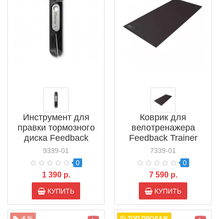
Инструмент для
Коврик для
правки тормозного
велотренажера
диска Feedback
Feedback Trainer
Rotor Truing Fork 2.0
Floor Mat (16985)
9339-01
7339-01
(17842)
0
0
1 390 р.
7 590 р.
КУПИТЬ
КУПИТЬ
-6 %
ТОП ПРОДАЖ