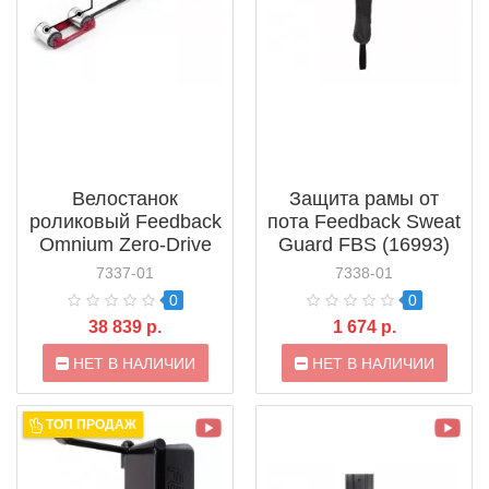
Велостанок
Защита рамы от
роликовый Feedback
пота Feedback Sweat
Omnium Zero-Drive
Guard FBS (16993)
Bike Trainer Non-
7337-01
7338-01
Resistance (17250)
0
0
38 839 р.
1 674 р.
НЕТ В НАЛИЧИИ
НЕТ В НАЛИЧИИ
ТОП ПРОДАЖ