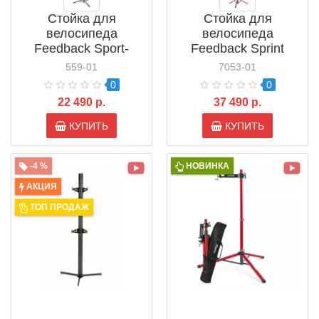
Стойка для
Стойка для
велосипеда
велосипеда
Feedback Sport-
Feedback Sprint
Mechanic Repair
Repair Dropout Style
559-01
7053-01
Stand (16413)
Bike Work Stand
0
0
(16690)
22 490 р.
37 490 р.
КУПИТЬ
КУПИТЬ
-4 %
НОВИНКА
АКЦИЯ
ТОП ПРОДАЖ