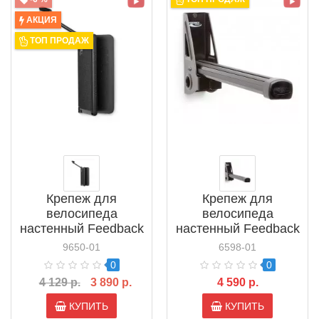
АКЦИЯ
ТОП ПРОДАЖ
Крепеж для
Крепеж для
велосипеда
велосипеда
настенный Feedback
настенный Feedback
Velo Hinge 2.0
Velo Wall Post
9650-01
6598-01
(17716)
(16850)
0
0
4 129 р.
3 890 р.
4 590 р.
КУПИТЬ
КУПИТЬ