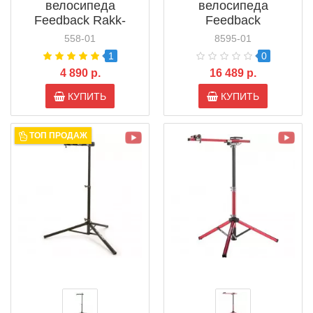
велосипеда
велосипеда
Feedback Rakk-
Feedback
Bicycle Display /
Recreational Repair
558-01
8595-01
Storage Stand
Stand (16896)
1
0
4 890 р.
16 489 р.
КУПИТЬ
КУПИТЬ
ТОП ПРОДАЖ