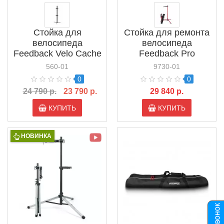
Стойка для
Стойка для ремонта
велосипеда
велосипеда
Feedback Velo Cache
Feedback Pro
2-Bike Column
Ultralight Repair
560-01
9730-01
Stand (18190)
0
0
24 790 р.
23 790 р.
29 840 р.
КУПИТЬ
КУПИТЬ
НОВИНКА