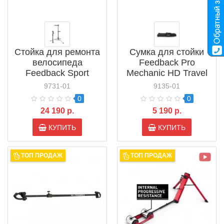
Стойка для ремонта
Сумка для стойки
велосипеда
Feedback Pro
Feedback Sport
Mechanic HD Travel
Mechanic 2.0 Bike
Bag (17829)
9731-01
9135-01
Repair Stand (18189)
0
0
24 190 р.
5 190 р.
КУПИТЬ
КУПИТЬ
ТОП ПРОДАЖ
ТОП ПРОДАЖ