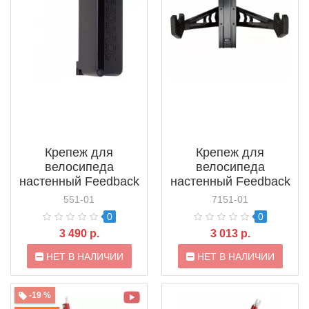
Крепеж для
Крепеж для
велосипеда
велосипеда
настенный Feedback
настенный Feedback
Velo Hinge (16724)
Velo Wall Rack
551-01
7151-01
(16563) б/у
0
0
3 490 р.
3 013 р.
НЕТ В НАЛИЧИИ
НЕТ В НАЛИЧИИ
-19 %