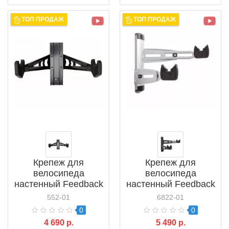
ТОП ПРОДАЖ
ТОП ПРОДАЖ
Крепеж для
Крепеж для
велосипеда
велосипеда
настенный Feedback
настенный Feedback
Velo Wall Rack
Velo Wall Rack 2D
552-01
6822-01
(16563)
0
0
4 690 р.
5 490 р.