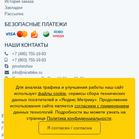
История заказа
Закладки
Рассылка
БЕЗОПАСНЫЕ ПЛАТЕЖИ
НАШИ КОНТАКТЫ
+7 (495) 755-19-93
+7 (903) 755-19-93
pmshirshov
info@nicebike.ru
Прием звонков Пн-Пт с 10:00 до 20:00
ПВЗ Пн-Пт с 10:00 до 20:00
Для анализа трафика и улучшения работы наш сайт
г. Москва, ул. Барклая 13с1
использует
файлы cookie
, сервисы сбора технических
подъезд 1, цокольный этаж, офис 1
данных посетителей и «Яндекс.Метрику». Продолжение
использования сайта является
согласием с применением
Официальный интернет-магазин NiceBike © 2012 - 2026
данных технологий. Подробности вы можете узнать на
Вся информация на сайте носит ознакомительный характер, не
странице
Политика конфиденциальности
.
является публичной офертой (определяемой положениями Статьи 437
Я согласен / согласна
Гражданского кодекса РФ) и не может в полной мере передавать
достоверную информацию о свойствах, комплектации и