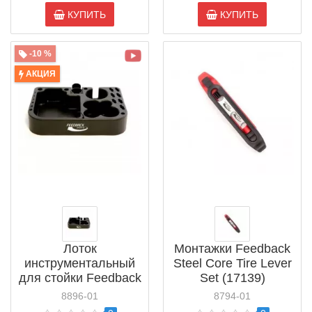
КУПИТЬ
КУПИТЬ
-10 %
АКЦИЯ
Лоток
Монтажки Feedback
инструментальный
Steel Core Tire Lever
для стойки Feedback
Set (17139)
TT-15B Tool Tray
8896-01
8794-01
(15659)