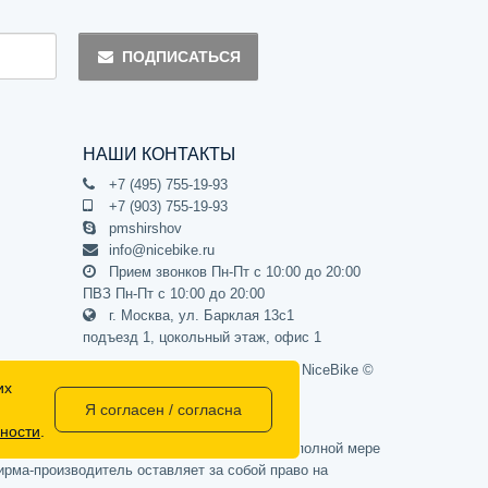
ПОДПИСАТЬСЯ
НАШИ КОНТАКТЫ
+7 (495) 755-19-93
+7 (903) 755-19-93
pmshirshov
info@nicebike.ru
Прием звонков Пн-Пт с 10:00 до 20:00
ПВЗ Пн-Пт с 10:00 до 20:00
г. Москва, ул. Барклая 13с1
подъезд 1, цокольный этаж, офис 1
Официальный интернет-магазин NiceBike ©
их
2012 - 2026
Я согласен / согласна
ности
.
437 Гражданского кодекса РФ) и не может в полной мере
рма-производитель оставляет за собой право на