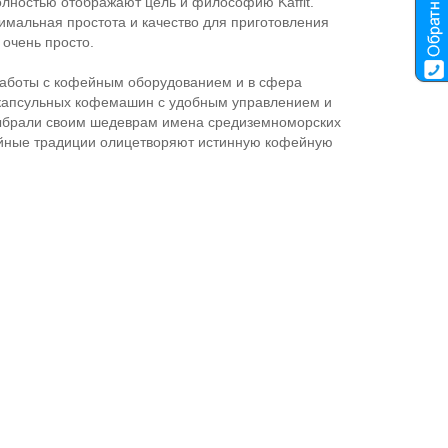
олностью отображают цель и философию Kaffit.
имальная простота и качество для приготовления
 очень просто.
 работы с кофейным оборудованием и в сфера
 капсульных кофемашин с удобным управлением и
выбрали своим шедеврам имена средиземноморских
фейные традиции олицетворяют истинную кофейную