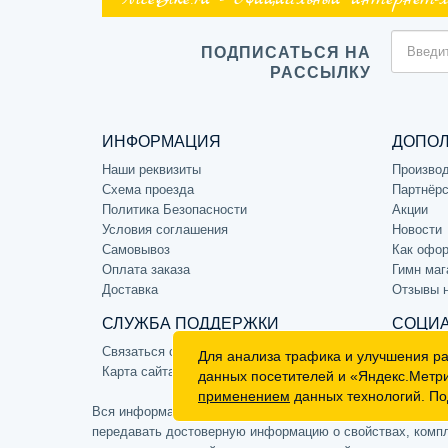
NiceBike.ru - Официальный интернет-
ПОДПИСАТЬСЯ НА
РАССЫЛКУ
ИНФОРМАЦИЯ
ДОПО
Наши реквизиты
Произво
Схема проезда
Партнёрс
Политика Безопасности
Акции
Условия соглашения
Новости
Самовывоз
Как офор
Оплата заказа
Гимн маг
Доставка
Отзывы 
СЛУЖБА ПОДДЕРЖКИ
СОЦИА
Связаться с нами
Для анализа трафика и улучшения р
Карта сайта
данных посетителей и «Яндекс.Метр
применением
данных технологий. По
Вся информация на сайте носит ознакомительный характе
передавать достоверную информацию о свойствах, компле