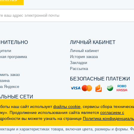
магазин
ЛНИТЕЛЬНО
ЛИЧНЫЙ КАБИНЕТ
дители
Личный кабинет
кая программа
История заказа
Закладки
Рассылка
мить заказ
БЕЗОПАСНЫЕ ПЛАТЕЖИ
азина
на Яндексе
ЛЬНЫЕ СЕТИ
аботы наш сайт использует
файлы cookie
, сервисы сбора техническ
ику». Продолжение использования сайта является
согласием с
дробности вы можете узнать на странице
Политика конфиденциаль
р, не является публичной офертой (определяемой положениями Статьи 
ктации и характеристиках товара, включая цвета, размеры и формы. Фи