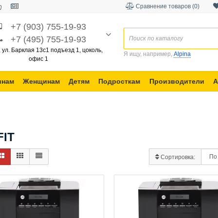
Сравнение товаров (0)
+7 (903) 755-19-93
+7 (495) 755-19-93
, ул. Барклая 13с1 подъезд 1, цоколь,
Я ищу, например,
Alpina
офис 1
инам
Женщинам
Детям
Подросткам
Производители
А
FIT
Сортировка: