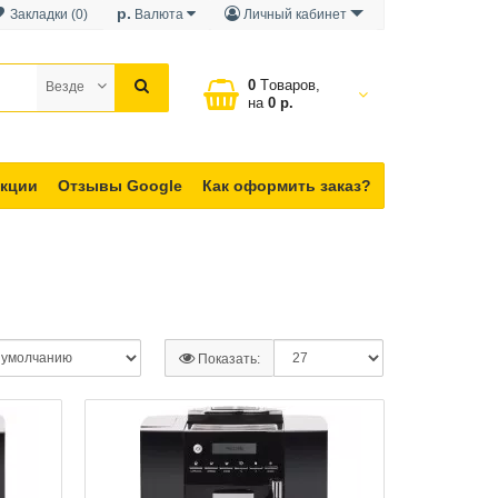
р.
Закладки (0)
Валюта
Личный кабинет
0
Tоваров,
Везде
на
0 р.
кции
Отзывы Google
Как оформить заказ?
Показать: