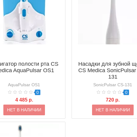
игатор полости рта CS
Насадки для зубной щ
dica AquaPulsar OS1
CS Medica SonicPulsar
131
AquaPulsar OS1
SonicPulsar CS-131
0
0
4 485 р.
720 р.
НЕТ В НАЛИЧИИ
НЕТ В НАЛИЧИИ