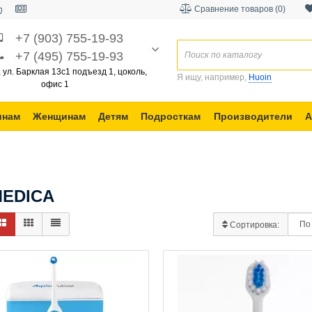
Сравнение товаров (0)
+7 (903) 755-19-93
+7 (495) 755-19-93
, ул. Барклая 13с1 подъезд 1, цоколь,
Я ищу, например,
Huoin
офис 1
инам
Женщинам
Детям
Подросткам
Производители
А
MEDICA
Сортировка: