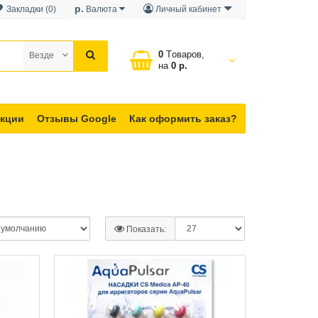
р.
Закладки (0)
Валюта
Личный кабинет
0
Tоваров,
Везде
на
0 р.
кции
Отзывы Google
Как оформить заказ?
Показать: