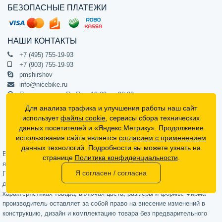
БЕЗОПАСНЫЕ ПЛАТЕЖИ
НАШИ КОНТАКТЫ
+7 (495) 755-19-93
+7 (903) 755-19-93
pmshirshov
info@nicebike.ru
Прием звонков Пн-Пт с 10:00 до 20:00
ПВЗ Пн-Пт с 10:00 до 20:00
Для анализа трафика и улучшения работы наш сайт
г. Москва, ул. Барклая 13с1
использует
файлы cookie
, сервисы сбора технических
подъезд 1, цокольный этаж, офис 1
данных посетителей и «Яндекс.Метрику». Продолжение
использования сайта является
согласием с применением
Официальный интернет-магазин NiceBike © 2012 - 2026
данных технологий. Подробности вы можете узнать на
Вся информация на сайте носит ознакомительный характер, не
странице
Политика конфиденциальности
.
является публичной офертой (определяемой положениями Статьи 437
Я согласен / согласна
Гражданского кодекса РФ) и не может в полной мере передавать
достоверную информацию о свойствах, комплектации и
характеристиках товара, включая цвета, размеры и формы. Фирма-
производитель оставляет за собой право на внесение изменений в
конструкцию, дизайн и комплектацию товара без предварительного