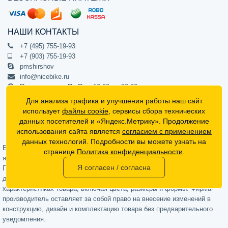
НАШИ КОНТАКТЫ
+7 (495) 755-19-93
+7 (903) 755-19-93
pmshirshov
info@nicebike.ru
Прием звонков Пн-Пт с 10:00 до 20:00
ПВЗ Пн-Пт с 10:00 до 20:00
Для анализа трафика и улучшения работы наш сайт
г. Москва, ул. Барклая 13с1
использует
файлы cookie
, сервисы сбора технических
подъезд 1, цокольный этаж, офис 1
данных посетителей и «Яндекс.Метрику». Продолжение
использования сайта является
согласием с применением
Официальный интернет-магазин NiceBike © 2012 - 2026
данных технологий. Подробности вы можете узнать на
Вся информация на сайте носит ознакомительный характер, не
странице
Политика конфиденциальности
.
является публичной офертой (определяемой положениями Статьи 437
Я согласен / согласна
Гражданского кодекса РФ) и не может в полной мере передавать
достоверную информацию о свойствах, комплектации и
характеристиках товара, включая цвета, размеры и формы. Фирма-
производитель оставляет за собой право на внесение изменений в
конструкцию, дизайн и комплектацию товара без предварительного
уведомления.