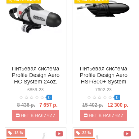
Питьевая система
Питьевая система
Profile Design Aero
Profile Design Aero
HC System 24oz.
HSF/800+ System
(ACHCARDRK)
27oz. (ACHSF800P1)
6859-23
7602-23
0
0
8 436 р.
7 657 р.
15 402 р.
12 300 р.
НЕТ В НАЛИЧИИ
НЕТ В НАЛИЧИИ
-18 %
-22 %