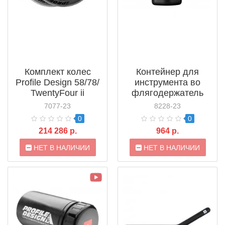
Комплект колес
Контейнер для
Profile Design 58/78/
инструмента во
TwentyFour ii
флягодержатель
Clincher
Profile Design Water
7077-23
8228-23
(W587824TUBS1-1)
Bottle Storage II
0
0
(ACWBS21)
214 286 р.
964 р.
НЕТ В НАЛИЧИИ
НЕТ В НАЛИЧИИ