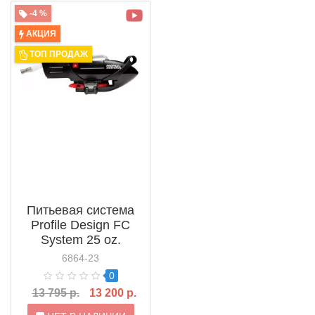
-4 %
АКЦИЯ
ТОП ПРОДАЖ
Питьевая система
Profile Design FC
System 25 oz.
(ACFCN25DRK)
6864-23
0
13 795 р.
13 200 р.