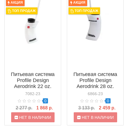
АКЦИЯ
АКЦИЯ
ТОП ПРОДАЖ
ТОП ПРОДАЖ
Питьевая система
Питьевая система
Profile Design
Profile Design
Aerodrink 22 oz.
Aerodrink 28 oz.
(ACAQLDRK)
(ACARDRK)
7082-23
6866-23
0
0
2 277 р.
1 868 р.
3 133 р.
2 459 р.
НЕТ В НАЛИЧИИ
НЕТ В НАЛИЧИИ