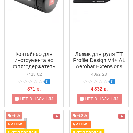
Контейнер для
Лежак для руля ТТ
инструмента во
Profile Design V4+ AL
флягодержатель
Aerobar Extensions
Profile Design WBS
7428-02
4052-23
Storage Unit
0
0
(ACWBS1)
871 р.
4 832 р.
НЕТ В НАЛИЧИИ
НЕТ В НАЛИЧИИ
-9 %
-20 %
АКЦИЯ
АКЦИЯ
ТОП ПРОДАЖ
ТОП ПРОДАЖ