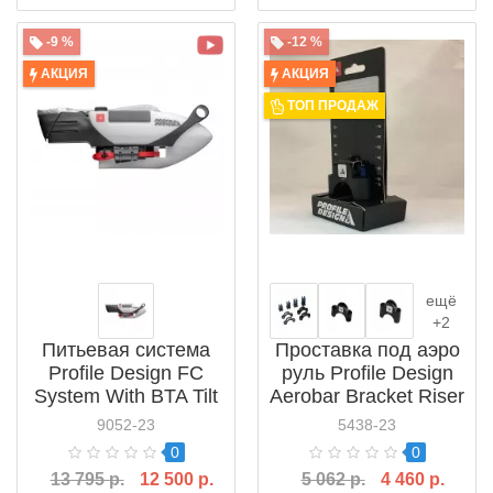
-9 %
-12 %
АКЦИЯ
АКЦИЯ
ТОП ПРОДАЖ
ещё
+2
Питьевая система
Проставка под аэро
Profile Design FC
руль Profile Design
System With BTA Tilt
Aerobar Bracket Riser
Bracket 25 oz.
Kit
9052-23
5438-23
(ACFCN25DRK)
0
0
13 795 р.
12 500 р.
5 062 р.
4 460 р.