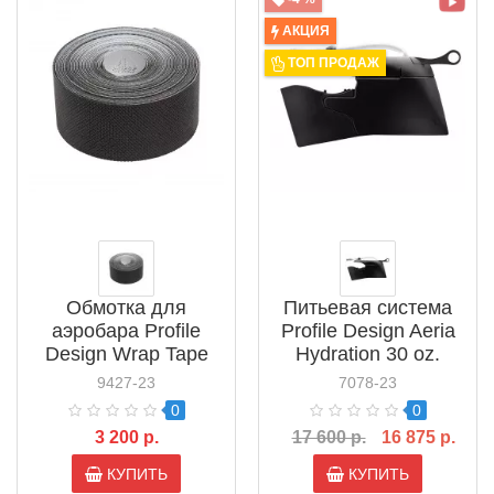
АКЦИЯ
ТОП ПРОДАЖ
Обмотка для
Питьевая система
аэробара Profile
Profile Design Aeria
Design Wrap Tape
Hydration 30 oz.
(TACORWP1)
(ACARADRK1)
9427-23
7078-23
0
0
3 200 р.
17 600 р.
16 875 р.
КУПИТЬ
КУПИТЬ