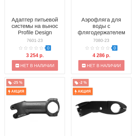
Адаптер питьевой
Аэрофляга для
системы на вынос
воды с
Profile Design
флягодержателем
1/Seventeen HSF
Profile Design RZ2
7601-23
7080-23
Aeria Stem Faceplate
Bottle System
0
0
(AC117HFPKТ)
(ACRZ2DRK)
3 254 р.
4 286 р.
НЕТ В НАЛИЧИИ
НЕТ В НАЛИЧИИ
-25 %
-2 %
АКЦИЯ
АКЦИЯ