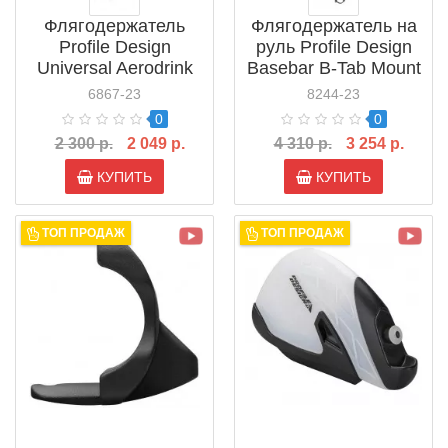
Флягодержатель
Флягодержатель на
Profile Design
руль Profile Design
Universal Aerodrink
Basebar B-Tab Mount
Bracket
(ACBTABM1)
6867-23
8244-23
(ACUDRKBK)
0
0
2 300 р.
2 049 р.
4 310 р.
3 254 р.
КУПИТЬ
КУПИТЬ
ТОП ПРОДАЖ
ТОП ПРОДАЖ