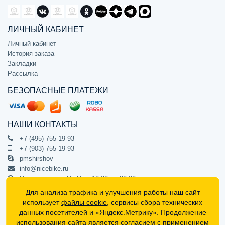
ЛИЧНЫЙ КАБИНЕТ
Личный кабинет
История заказа
Закладки
Рассылка
БЕЗОПАСНЫЕ ПЛАТЕЖИ
НАШИ КОНТАКТЫ
+7 (495) 755-19-93
+7 (903) 755-19-93
pmshirshov
info@nicebike.ru
Прием звонков Пн-Пт с 10:00 до 20:00
ПВЗ Пн-Пт с 10:00 до 20:00
Для анализа трафика и улучшения работы наш сайт
г. Москва, ул. Барклая 13с1
использует
файлы cookie
, сервисы сбора технических
подъезд 1, цокольный этаж, офис 1
данных посетителей и «Яндекс.Метрику». Продолжение
использования сайта является
согласием с применением
Официальный интернет-магазин NiceBike © 2012 - 2026