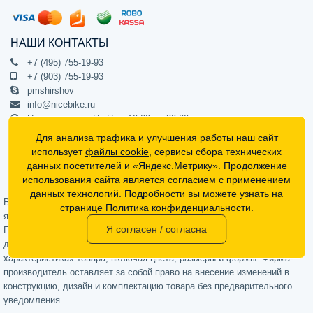
НАШИ КОНТАКТЫ
+7 (495) 755-19-93
+7 (903) 755-19-93
pmshirshov
info@nicebike.ru
Прием звонков Пн-Пт с 10:00 до 20:00
ПВЗ Пн-Пт с 10:00 до 20:00
Для анализа трафика и улучшения работы наш сайт
г. Москва, ул. Барклая 13с1
использует
файлы cookie
, сервисы сбора технических
подъезд 1, цокольный этаж, офис 1
данных посетителей и «Яндекс.Метрику». Продолжение
использования сайта является
согласием с применением
Официальный интернет-магазин NiceBike © 2012 - 2026
данных технологий. Подробности вы можете узнать на
Вся информация на сайте носит ознакомительный характер, не
странице
Политика конфиденциальности
.
является публичной офертой (определяемой положениями Статьи 437
Я согласен / согласна
Гражданского кодекса РФ) и не может в полной мере передавать
достоверную информацию о свойствах, комплектации и
характеристиках товара, включая цвета, размеры и формы. Фирма-
производитель оставляет за собой право на внесение изменений в
конструкцию, дизайн и комплектацию товара без предварительного
уведомления.