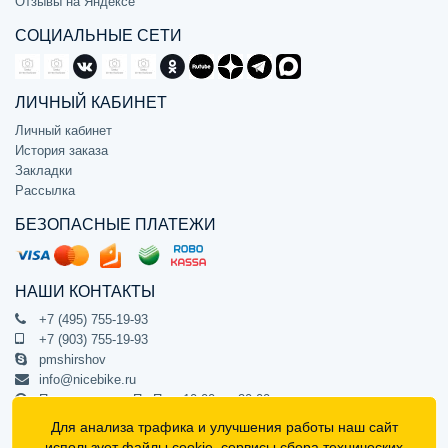
Отзывы на Яндексе
СОЦИАЛЬНЫЕ СЕТИ
ЛИЧНЫЙ КАБИНЕТ
Личный кабинет
История заказа
Закладки
Рассылка
БЕЗОПАСНЫЕ ПЛАТЕЖИ
НАШИ КОНТАКТЫ
+7 (495) 755-19-93
+7 (903) 755-19-93
pmshirshov
info@nicebike.ru
Прием звонков Пн-Пт с 10:00 до 20:00
ПВЗ Пн-Пт с 10:00 до 20:00
Для анализа трафика и улучшения работы наш сайт
г. Москва, ул. Барклая 13с1
использует
файлы cookie
, сервисы сбора технических