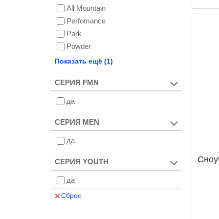
All Mountain
Warpspeed
Perfomance
Park
Powder
Urban
Показать ещё (1)
СЕРИЯ FMN
да
СЕРИЯ MEN
да
Сноу
СЕРИЯ YOUTH
да
Сброс