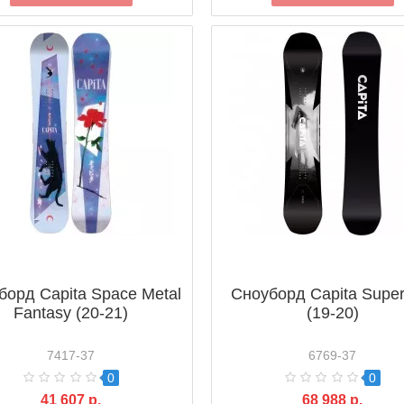
борд Capita Space Metal
Сноуборд Capita Supe
Fantasy (20-21)
(19-20)
7417-37
6769-37
0
0
41 607 р.
68 988 р.