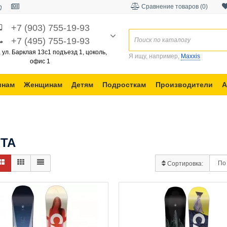
Сравнение товаров (0)
+7 (903) 755-19-93
+7 (495) 755-19-93
, ул. Барклая 13с1 подъезд 1, цоколь,
Я ищу, например,
Maxxis
офис 1
инам
Женщинам
Детям
Подросткам
Производители
А
ITA
Сортировка: