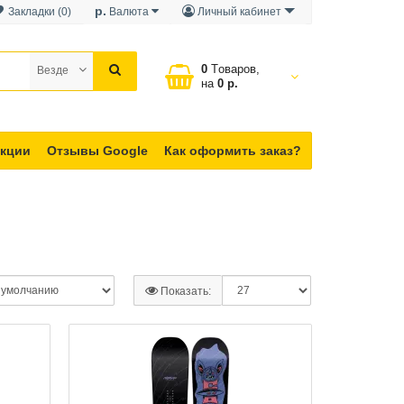
р.
Закладки (0)
Валюта
Личный кабинет
0
Tоваров,
Везде
на
0 р.
кции
Отзывы Google
Как оформить заказ?
Показать: