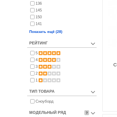
136
145
150
141
149
Показать ещё (28)
151
РЕЙТИНГ
151W
143
5
152
4
153
С
3
153W
2
147
1
154
ТИП ТОВАРА
148
155
Сноуборд
155W
156
МОДЕЛЬНЫЙ РЯД