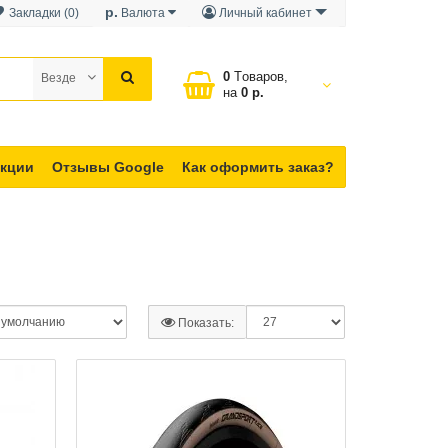
р.
Закладки (0)
Валюта
Личный кабинет
0
Tоваров,
Везде
на
0 р.
кции
Отзывы Google
Как оформить заказ?
Показать: