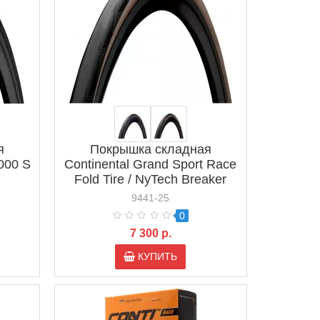
я
Покрышка складная
5000 S
Continental Grand Sport Race
Fold Tire / NyTech Breaker
9441-25
0
7 300 р.
КУПИТЬ