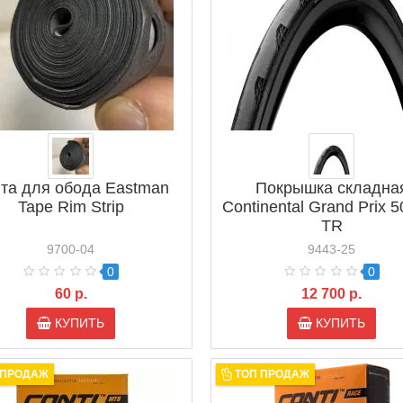
та для обода Eastman
Покрышка складна
Tape Rim Strip
Continental Grand Prix 
TR
9700-04
9443-25
0
0
60 р.
12 700 р.
КУПИТЬ
КУПИТЬ
 ПРОДАЖ
ТОП ПРОДАЖ