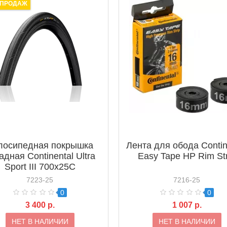
 ПРОДАЖ
лосипедная покрышка
Лента для обода Contin
адная Continental Ultra
Easy Tape HP Rim Str
Sport III 700x25C
7223-25
7216-25
0
0
3 400 р.
1 007 р.
НЕТ В НАЛИЧИИ
НЕТ В НАЛИЧИИ