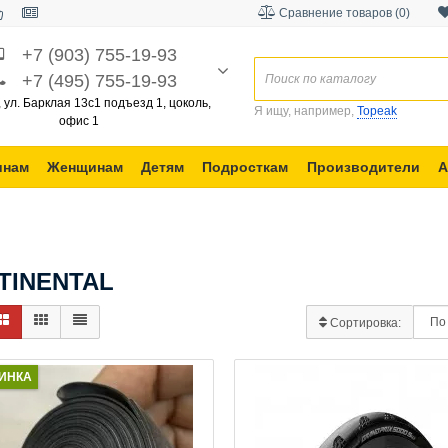
Сравнение товаров (0)
+7 (903) 755-19-93
+7 (495) 755-19-93
, ул. Барклая 13с1 подъезд 1, цоколь,
Я ищу, например,
Topeak
офис 1
инам
Женщинам
Детям
Подросткам
Производители
А
TINENTAL
Сортировка:
ИНКА