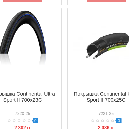
рышка Continental Ultra
Покрышка Continental U
Sport II 700x23C
Sport II 700x25C
7220-25
7221-25
0
0
2 302 р.
2 086 р.