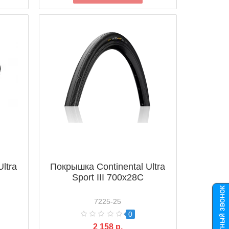
ltra
Покрышка Continental Ultra
Sport III 700x28C
7225-25
0
2 158 р.