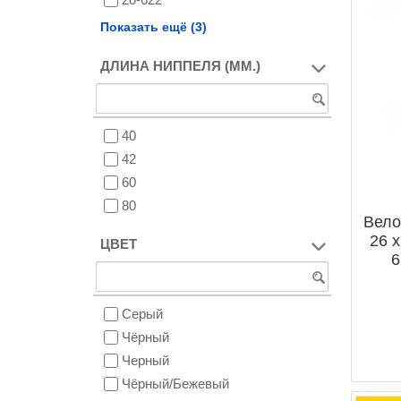
24-622
Показать ещё (3)
26-622
ДЛИНА НИППЕЛЯ (ММ.)
29 x 20
40
42
60
80
Вело
26 x
ЦВЕТ
6
Серый
Чёрный
Черный
Чёрный/Бежевый