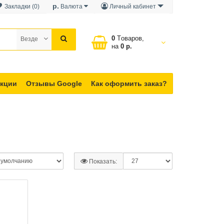
р.
Закладки (0)
Валюта
Личный кабинет
0
Tоваров,
Везде
на
0 р.
кции
Отзывы Google
Как оформить заказ?
Показать: