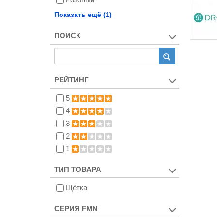
Синий
Показать ещё (1)
ПОИСК
РЕЙТИНГ
5
4
3
2
1
ТИП ТОВАРА
Щётка
СЕРИЯ FMN