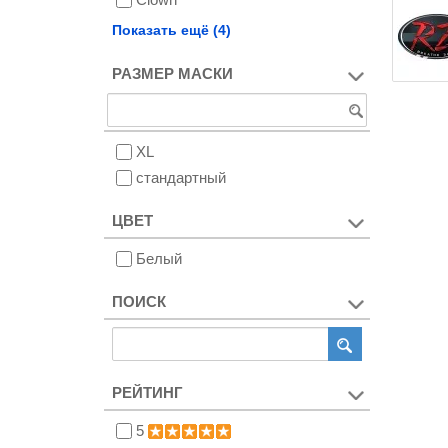
Spitfire
Показать ещё (4)
Splat
РАЗМЕР МАСКИ
Trench
Victory
XL
стандартный
ЦВЕТ
Белый
ПОИСК
РЕЙТИНГ
5