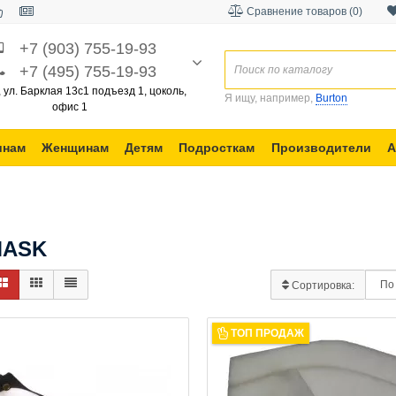
Сравнение товаров (0)
+7 (903) 755-19-93
+7 (495) 755-19-93
, ул. Барклая 13с1 подъезд 1, цоколь,
Я ищу, например,
Burton
офис 1
инам
Женщинам
Детям
Подросткам
Производители
А
MASK
Сортировка:
ТОП ПРОДАЖ