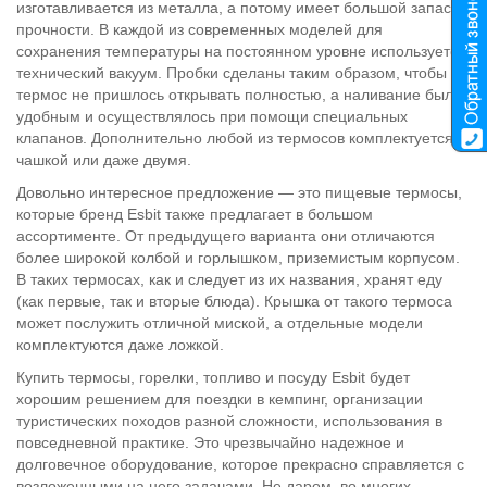
изготавливается из металла, а потому имеет большой запас
прочности. В каждой из современных моделей для
сохранения температуры на постоянном уровне используется
технический вакуум. Пробки сделаны таким образом, чтобы
термос не пришлось открывать полностью, а наливание было
удобным и осуществлялось при помощи специальных
клапанов. Дополнительно любой из термосов комплектуется
чашкой или даже двумя.
Довольно интересное предложение — это пищевые термосы,
которые бренд Esbit также предлагает в большом
ассортименте. От предыдущего варианта они отличаются
более широкой колбой и горлышком, приземистым корпусом.
В таких термосах, как и следует из их названия, хранят еду
(как первые, так и вторые блюда). Крышка от такого термоса
может послужить отличной миской, а отдельные модели
комплектуются даже ложкой.
Купить термосы, горелки, топливо и посуду Esbit будет
хорошим решением для поездки в кемпинг, организации
туристических походов разной сложности, использования в
повседневной практике. Это чрезвычайно надежное и
долговечное оборудование, которое прекрасно справляется с
возложенными на него задачами. Не даром, во многих