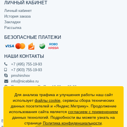
ЛИЧНЫЙ КАБИНЕТ
Личный кабинет
История заказа
Закладки
Рассылка
БЕЗОПАСНЫЕ ПЛАТЕЖИ
НАШИ КОНТАКТЫ
+7 (495) 755-19-93
+7 (903) 755-19-93
pmshirshov
info@nicebike.ru
Прием звонков Пн-Пт с 10:00 до 20:00
ПВЗ Пн-Пт с 10:00 до 20:00
Для анализа трафика и улучшения работы наш сайт
г. Москва, ул. Барклая 13с1
использует
файлы cookie
, сервисы сбора технических
подъезд 1, цокольный этаж, офис 1
данных посетителей и «Яндекс.Метрику». Продолжение
использования сайта является
согласием с применением
Официальный интернет-магазин NiceBike © 2012 - 2026
данных технологий. Подробности вы можете узнать на
Вся информация на сайте носит ознакомительный характер, не
странице
Политика конфиденциальности
.
является публичной офертой (определяемой положениями Статьи 437