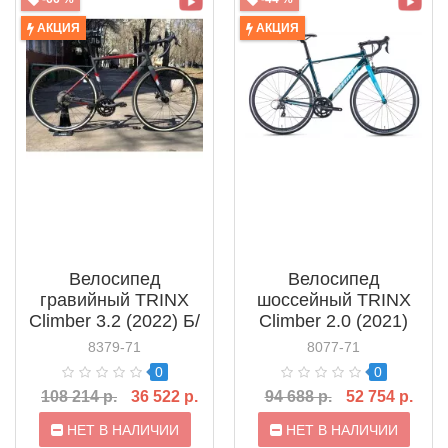
АКЦИЯ
АКЦИЯ
Велосипед
Велосипед
гравийный TRINX
шоссейный TRINX
Climber 3.2 (2022) Б/
Climber 2.0 (2021)
у
8379-71
8077-71
0
0
108 214 р.
36 522 р.
94 688 р.
52 754 р.
НЕТ В НАЛИЧИИ
НЕТ В НАЛИЧИИ