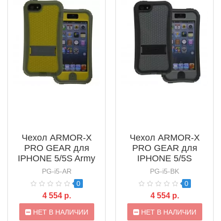
Чехол ARMOR-X
Чехол ARMOR-X
PRO GEAR для
PRO GEAR для
IPHONE 5/5S Army
IPHONE 5/5S
Charcoal
PG-i5-AR
PG-i5-BK
0
0
4 554 р.
4 554 р.
НЕТ В НАЛИЧИИ
НЕТ В НАЛИЧИИ