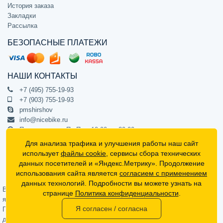
История заказа
Закладки
Рассылка
БЕЗОПАСНЫЕ ПЛАТЕЖИ
НАШИ КОНТАКТЫ
+7 (495) 755-19-93
+7 (903) 755-19-93
pmshirshov
info@nicebike.ru
Прием звонков Пн-Пт с 10:00 до 20:00
ПВЗ Пн-Пт с 10:00 до 20:00
Для анализа трафика и улучшения работы наш сайт
г. Москва, ул. Барклая 13с1
использует
файлы cookie
, сервисы сбора технических
подъезд 1, цокольный этаж, офис 1
данных посетителей и «Яндекс.Метрику». Продолжение
использования сайта является
согласием с применением
Официальный интернет-магазин NiceBike © 2012 - 2026
данных технологий. Подробности вы можете узнать на
Вся информация на сайте носит ознакомительный характер, не
странице
Политика конфиденциальности
.
является публичной офертой (определяемой положениями Статьи 437
Я согласен / согласна
Гражданского кодекса РФ) и не может в полной мере передавать
достоверную информацию о свойствах, комплектации и