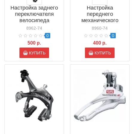
Настройка заднего
Настройка
переключателя
переднего
велосипеда
механического
дискового тормоза
8962-74
8960-74
велосипеда
0
0
500 р.
400 р.
КУПИТЬ
КУПИТЬ