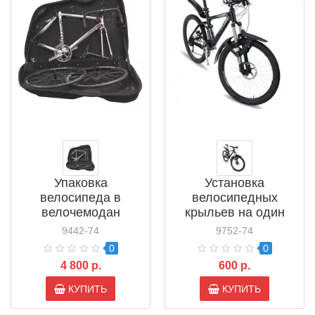
Упаковка
Установка
велосипеда в
велосипедных
велочемодан
крыльев на один
велосипед
9442-74
9752-74
0
0
4 800 р.
600 р.
КУПИТЬ
КУПИТЬ