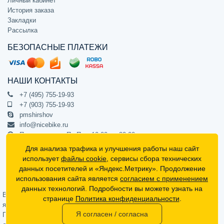
Личный кабинет
История заказа
Закладки
Рассылка
БЕЗОПАСНЫЕ ПЛАТЕЖИ
НАШИ КОНТАКТЫ
+7 (495) 755-19-93
+7 (903) 755-19-93
pmshirshov
info@nicebike.ru
Прием звонков Пн-Пт с 10:00 до 20:00
ПВЗ Пн-Пт с 10:00 до 20:00
Для анализа трафика и улучшения работы наш сайт
г. Москва, ул. Барклая 13с1
использует
файлы cookie
, сервисы сбора технических
подъезд 1, цокольный этаж, офис 1
данных посетителей и «Яндекс.Метрику». Продолжение
использования сайта является
согласием с применением
Официальный интернет-магазин NiceBike © 2012 - 2026
данных технологий. Подробности вы можете узнать на
Вся информация на сайте носит ознакомительный характер, не
странице
Политика конфиденциальности
.
является публичной офертой (определяемой положениями Статьи 437
Я согласен / согласна
Гражданского кодекса РФ) и не может в полной мере передавать