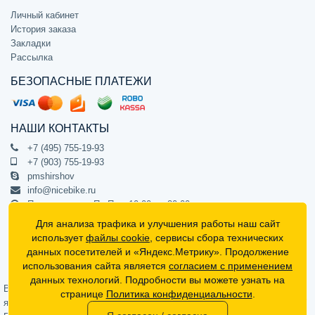
Личный кабинет
История заказа
Закладки
Рассылка
БЕЗОПАСНЫЕ ПЛАТЕЖИ
НАШИ КОНТАКТЫ
+7 (495) 755-19-93
+7 (903) 755-19-93
pmshirshov
info@nicebike.ru
Прием звонков Пн-Пт с 10:00 до 20:00
ПВЗ Пн-Пт с 10:00 до 20:00
Для анализа трафика и улучшения работы наш сайт
г. Москва, ул. Барклая 13с1
использует
файлы cookie
, сервисы сбора технических
подъезд 1, цокольный этаж, офис 1
данных посетителей и «Яндекс.Метрику». Продолжение
использования сайта является
согласием с применением
Официальный интернет-магазин NiceBike © 2012 - 2026
данных технологий. Подробности вы можете узнать на
Вся информация на сайте носит ознакомительный характер, не
странице
Политика конфиденциальности
.
является публичной офертой (определяемой положениями Статьи 437