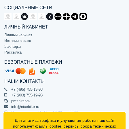
СОЦИАЛЬНЫЕ СЕТИ
ЛИЧНЫЙ КАБИНЕТ
Личный кабинет
История заказа
Закладки
Рассылка
БЕЗОПАСНЫЕ ПЛАТЕЖИ
НАШИ КОНТАКТЫ
+7 (495) 755-19-93
+7 (903) 755-19-93
pmshirshov
info@nicebike.ru
Прием звонков Пн-Пт с 10:00 до 20:00
ПВЗ Пн-Пт с 10:00 до 20:00
Для анализа трафика и улучшения работы наш сайт
г. Москва, ул. Барклая 13с1
использует
файлы cookie
, сервисы сбора технических