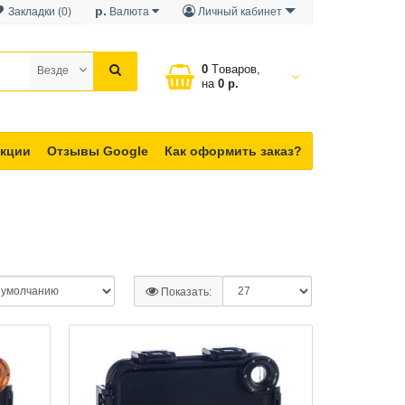
р.
Закладки (0)
Валюта
Личный кабинет
0
Tоваров,
Везде
на
0 р.
кции
Отзывы Google
Как оформить заказ?
Показать: