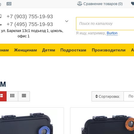
Сравнение товаров (0)
+7 (903) 755-19-93
+7 (495) 755-19-93
, ул. Барклая 13с1 подъезд 1, цоколь,
Я ищу, например,
Burton
офис 1
инам
Женщинам
Детям
Подросткам
Производители
А
AM
Сортировка: