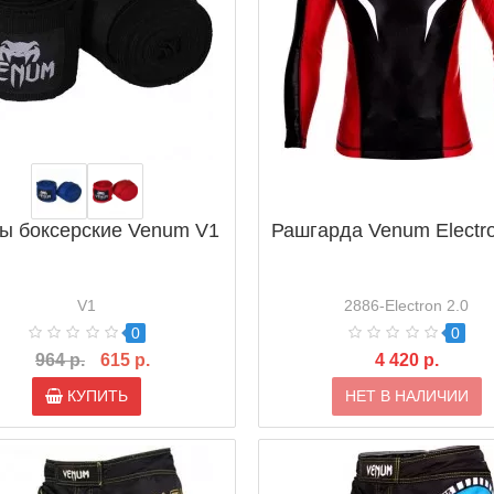
ы боксерские Venum V1
Рашгарда Venum Electro
V1
2886-Electron 2.0
0
0
964 р.
615 р.
4 420 р.
КУПИТЬ
НЕТ В НАЛИЧИИ