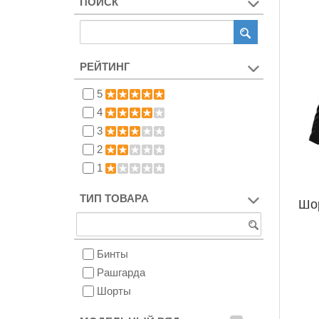
ПОИСК
РЕЙТИНГ
5
4
3
2
1
ТИП ТОВАРА
Шо
Бинты
Рашгарда
Шорты