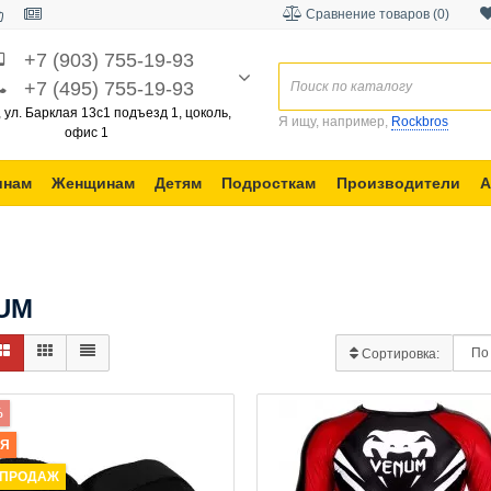
Сравнение товаров (0)
+7 (903) 755-19-93
+7 (495) 755-19-93
, ул. Барклая 13с1 подъезд 1, цоколь,
Я ищу, например,
Rockbros
офис 1
инам
Женщинам
Детям
Подросткам
Производители
А
UM
Сортировка:
%
ИЯ
 ПРОДАЖ