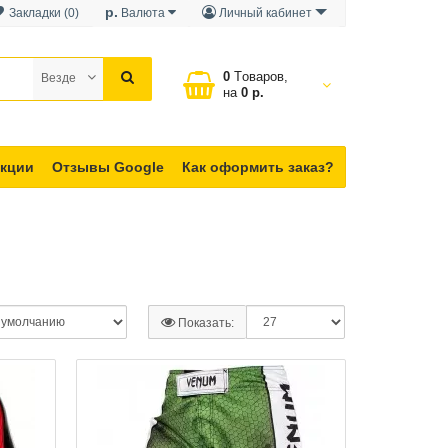
р.
Закладки (0)
Валюта
Личный кабинет
0
Tоваров,
Везде
на
0 р.
кции
Отзывы Google
Как оформить заказ?
Показать: