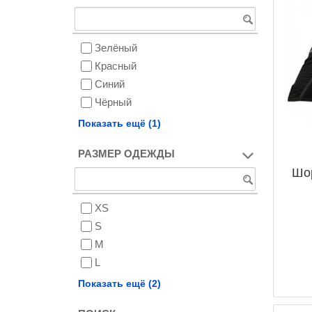
Зелёный
Красный
Синий
Чёрный
Чёрный/Красный
Показать ещё (1)
РАЗМЕР ОДЕЖДЫ
Шо
XS
S
M
L
XL
Показать ещё (2)
XXL