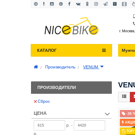
г. Москва
КАТАЛОГ
Мужч
Производитель
VENUM
VEN
ПРОИЗВОДИТЕЛИ
Сброс
ЦЕНА
-36 
АКЦ
р. -
ТОП
р.