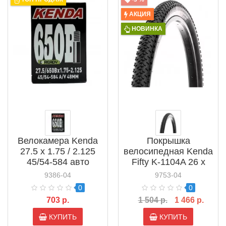
АКЦИЯ
НОВИНКА
Велокамера Kenda
Покрышка
27.5 x 1.75 / 2.125
велосипедная Kenda
45/54-584 авто
Fifty K-1104A 26 x
ниппель (514449)
2.10 30 TPI (527649)
9386-04
9753-04
0
0
703 р.
1 504 р.
1 466 р.
КУПИТЬ
КУПИТЬ