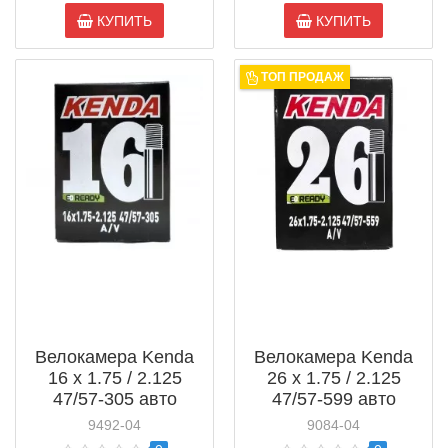
КУПИТЬ
КУПИТЬ
ТОП ПРОДАЖ
Велокамера Kenda
Велокамера Kenda
16 x 1.75 / 2.125
26 x 1.75 / 2.125
47/57-305 авто
47/57-599 авто
ниппель (511303)
ниппель (511313)
9492-04
9084-04