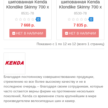
шипованная Kenda
шипованная Kenda
Klondike Skinny 700 x
Klondike Skinny 700 x
35C 37-622 300TPI
40C 42-622 300TPI
8531-78
8530-78
100 шипов (K1014)
100 шипов (K1014)
0
0
7 668 р.
7 835 р.
НЕТ В НАЛИЧИИ
НЕТ В НАЛИЧИИ
Показано с 1 по 12 из 12 (всего 1 страниц)
Благодаря постоянному совершенствованию продукции,
стремлению ко все более высокому качеству и не в
последнюю очередь – благодаря своим сотрудникам, которые
часто остаются верны фирме на протяжении нескольких
поколений, Kenda со временем стала крупнейшим в мире
производителем велосипедных шин и камер.