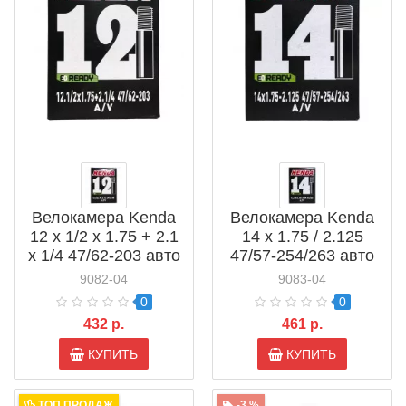
Велокамера Kenda
Велокамера Kenda
12 x 1/2 x 1.75 + 2.1
14 x 1.75 / 2.125
x 1/4 47/62-203 авто
47/57-254/263 авто
ниппель (511301)
ниппель (511304)
9082-04
9083-04
0
0
432 р.
461 р.
КУПИТЬ
КУПИТЬ
ТОП ПРОДАЖ
-3 %