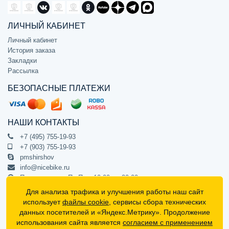
ЛИЧНЫЙ КАБИНЕТ
Личный кабинет
История заказа
Закладки
Рассылка
БЕЗОПАСНЫЕ ПЛАТЕЖИ
НАШИ КОНТАКТЫ
+7 (495) 755-19-93
+7 (903) 755-19-93
pmshirshov
info@nicebike.ru
Прием звонков Пн-Пт с 10:00 до 20:00
ПВЗ Пн-Пт с 10:00 до 20:00
Для анализа трафика и улучшения работы наш сайт
г. Москва, ул. Барклая 13с1
использует
файлы cookie
, сервисы сбора технических
подъезд 1, цокольный этаж, офис 1
данных посетителей и «Яндекс.Метрику». Продолжение
использования сайта является
согласием с применением
Официальный интернет-магазин NiceBike © 2012 - 2026