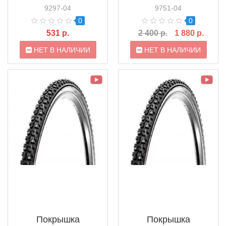
слоем Kenda K-Rad
9297-04
9751-04
K-905 26 x 2.125 60
0
0
TPI K-Shield
531 р.
2 400 р.
1 880 р.
(523696)
НЕТ В НАЛИЧИИ
НЕТ В НАЛИЧИИ
Покрышка
Покрышка