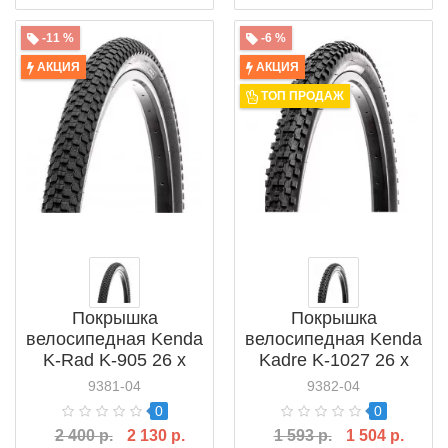
-11 %
-6 %
АКЦИЯ
АКЦИЯ
ТОП ПРОДАЖ
Покрышка
Покрышка
велосипедная Kenda
велосипедная Kenda
K-Rad K-905 26 x
Kadre K-1027 26 x
2.30 60 TPI (523650)
2.10 30 TPI (527650)
9381-04
9382-04
0
0
2 400 р.
2 130 р.
1 593 р.
1 504 р.