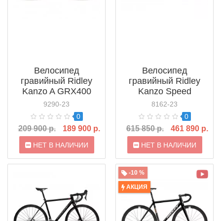
Велосипед
Велосипед
гравийный Ridley
гравийный Ridley
Kanzo A GRX400
Kanzo Speed
GRX800 (2022)
9290-23
8162-23
0
0
209 900 р.
189 900 р.
615 850 р.
461 890 р.
НЕТ В НАЛИЧИИ
НЕТ В НАЛИЧИИ
-10 %
АКЦИЯ