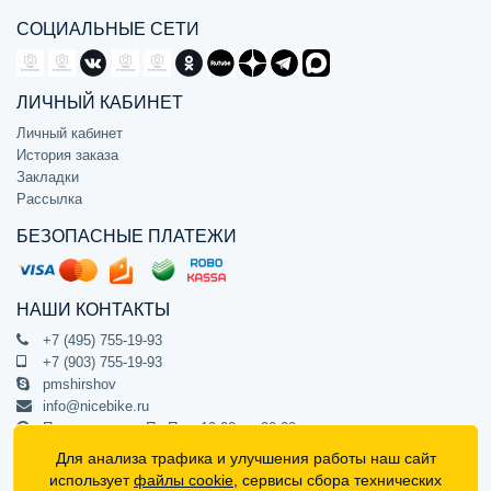
СОЦИАЛЬНЫЕ СЕТИ
ЛИЧНЫЙ КАБИНЕТ
Личный кабинет
История заказа
Закладки
Рассылка
БЕЗОПАСНЫЕ ПЛАТЕЖИ
НАШИ КОНТАКТЫ
+7 (495) 755-19-93
+7 (903) 755-19-93
pmshirshov
info@nicebike.ru
Прием звонков Пн-Пт с 10:00 до 20:00
ПВЗ Пн-Пт с 10:00 до 20:00
Для анализа трафика и улучшения работы наш сайт
г. Москва, ул. Барклая 13с1
использует
файлы cookie
, сервисы сбора технических