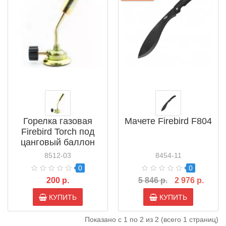
Горелка газовая
Мачете Firebird F804
Firebird Torch под
цанговый баллон
8512-03
8454-11
0
0
200 р.
5 846 р.
2 976 р.
КУПИТЬ
КУПИТЬ
Показано с 1 по 2 из 2 (всего 1 страниц)