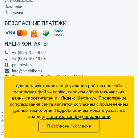
История заказа
Закладки
Рассылка
БЕЗОПАСНЫЕ ПЛАТЕЖИ
НАШИ КОНТАКТЫ
+7 (495) 755-19-93
+7 (903) 755-19-93
pmshirshov
info@nicebike.ru
Прием звонков Пн-Пт с 10:00 до 20:00
ПВЗ Пн-Пт с 10:00 до 20:00
Для анализа трафика и улучшения работы наш сайт
г. Москва, ул. Барклая 13с1
использует
файлы cookie
, сервисы сбора технических
подъезд 1, цокольный этаж, офис 1
данных посетителей и «Яндекс.Метрику». Продолжение
использования сайта является
согласием с применением
Официальный интернет-магазин NiceBike © 2012 - 2026
данных технологий. Подробности вы можете узнать на
Вся информация на сайте носит ознакомительный характер, не
странице
Политика конфиденциальности
.
является публичной офертой (определяемой положениями Статьи 437
Я согласен / согласна
Гражданского кодекса РФ) и не может в полной мере передавать
достоверную информацию о свойствах, комплектации и