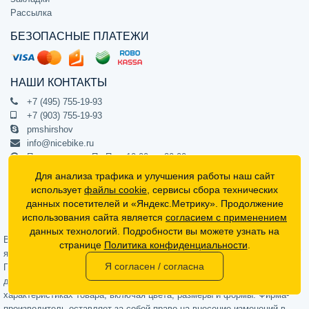
Рассылка
БЕЗОПАСНЫЕ ПЛАТЕЖИ
НАШИ КОНТАКТЫ
+7 (495) 755-19-93
+7 (903) 755-19-93
pmshirshov
info@nicebike.ru
Прием звонков Пн-Пт с 10:00 до 20:00
ПВЗ Пн-Пт с 10:00 до 20:00
Для анализа трафика и улучшения работы наш сайт
г. Москва, ул. Барклая 13с1
использует
файлы cookie
, сервисы сбора технических
подъезд 1, цокольный этаж, офис 1
данных посетителей и «Яндекс.Метрику». Продолжение
использования сайта является
согласием с применением
Официальный интернет-магазин NiceBike © 2012 - 2026
данных технологий. Подробности вы можете узнать на
Вся информация на сайте носит ознакомительный характер, не
странице
Политика конфиденциальности
.
является публичной офертой (определяемой положениями Статьи 437
Я согласен / согласна
Гражданского кодекса РФ) и не может в полной мере передавать
достоверную информацию о свойствах, комплектации и
характеристиках товара, включая цвета, размеры и формы. Фирма-
производитель оставляет за собой право на внесение изменений в