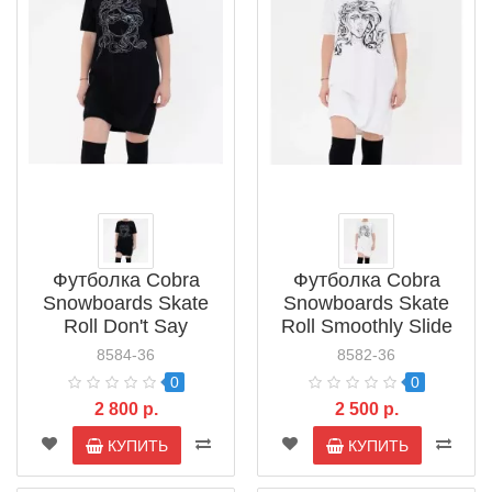
Футболка Cobra
Футболка Cobra
Snowboards Skate
Snowboards Skate
Roll Don't Say
Roll Smoothly Slide
(SNB103010)
(SNB101020)
8584-36
8582-36
0
0
2 800 р.
2 500 р.
КУПИТЬ
КУПИТЬ