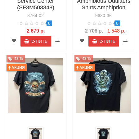
Service Center
Amphibious Outfitters
(SF3M503348)
Shirts Amphiprion
8764-02
9630-36
0
0
2 679 р.
2 708 р.
1 548 р.
КУПИТЬ
КУПИТЬ
-43 %
-43 %
АКЦИЯ
АКЦИЯ