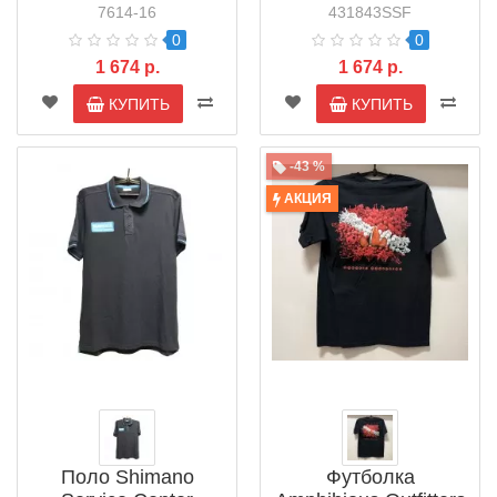
7614-16
431843SSF
0
0
1 674 р.
1 674 р.
КУПИТЬ
КУПИТЬ
-43 %
АКЦИЯ
Поло Shimano
Футболка