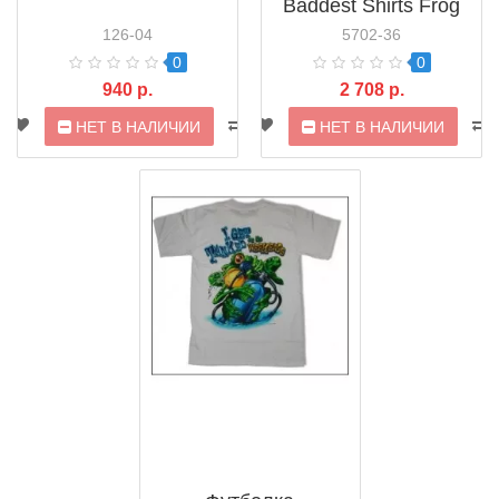
Baddest Shirts Frog
(D0014b)
126-04
5702-36
0
0
940 р.
2 708 р.
НЕТ В НАЛИЧИИ
НЕТ В НАЛИЧИИ