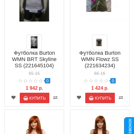
Футболка Burton
Футболка Burton
WMN BRT Skyline
WMN Flowz SS
SS (221645104)
(221634234)
65-16
66-16
0
0
1 942 р.
1 424 р.
КУПИТЬ
КУПИТЬ