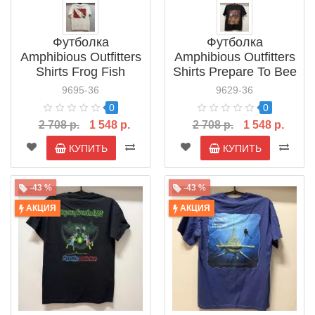
Футболка
Футболка
Amphibious Outfitters
Amphibious Outfitters
Shirts Frog Fish
Shirts Prepare To Bee
Boarder
9695-36
9629-36
0
0
2 708 р.
1 548 р.
2 708 р.
1 548 р.
КУПИТЬ
КУПИТЬ
-43 %
-43 %
АКЦИЯ
АКЦИЯ