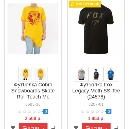
ТОП ПРОДАЖ
Футболка Cobra
Футболка Fox
Snowboards Skate
Legacy Moth SS Tee
Roll Teach Me
(24578)
(SNB10)
8583-36
8207-01
0
0
2 500 р.
1 853 р.
КУПИТЬ
КУПИТЬ