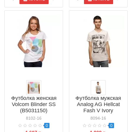
Футболка женская
Футболка мужская
Volcom Blinder SS
Analog AG Hellcat
(B5031150)
Fash V Ivory
(247709102)
8102-16
8094-16
0
0