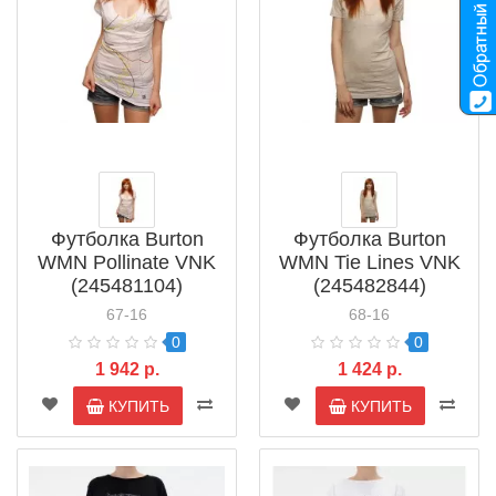
Футболка Burton
Футболка Burton
WMN Pollinate VNK
WMN Tie Lines VNK
(245481104)
(245482844)
67-16
68-16
0
0
1 942 р.
1 424 р.
КУПИТЬ
КУПИТЬ