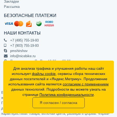
Закладки
Рассылка
БЕЗОПАСНЫЕ ПЛАТЕЖИ
НАШИ КОНТАКТЫ
+7 (495) 755-19-93
+7 (903) 755-19-93
pmshirshov
info@nicebike.ru
Прием звонков Пн-Пт с 10:00 до 20:00
ПВЗ Пн-Пт с 10:00 до 20:00
Для анализа трафика и улучшения работы наш сайт
г. Москва, ул. Барклая 13с1
использует
файлы cookie
, сервисы сбора технических
подъезд 1, цокольный этаж, офис 1
данных посетителей и «Яндекс.Метрику». Продолжение
использования сайта является
согласием с применением
Официальный интернет-магазин NiceBike © 2012 - 2026
данных технологий. Подробности вы можете узнать на
Вся информация на сайте носит ознакомительный характер, не
странице
Политика конфиденциальности
.
является публичной офертой (определяемой положениями Статьи 437
Я согласен / согласна
Гражданского кодекса РФ) и не может в полной мере передавать
достоверную информацию о свойствах, комплектации и
характеристиках товара, включая цвета, размеры и формы. Фирма-