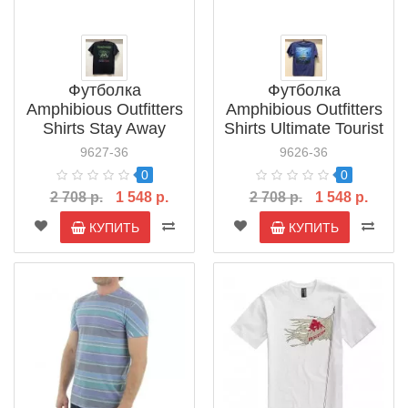
Футболка
Футболка
Amphibious Outfitters
Amphibious Outfitters
Shirts Stay Away
Shirts Ultimate Tourist
From The Light
Attraction
9627-36
9626-36
0
0
2 708 р.
1 548 р.
2 708 р.
1 548 р.
КУПИТЬ
КУПИТЬ