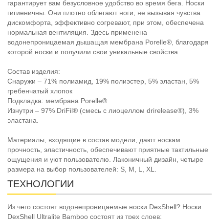
гарантирует вам безусловное удобство во время бега. Носки
гигиеничны. Они плотно облегают ноги, не вызывая чувства
дискомфорта, эффективно согревают, при этом, обеспечена
нормальная вентиляция. Здесь применена
водонепроницаемая дышащая мембрана Porelle®, благодаря
которой носки и получили свои уникальные свойства.
Состав изделия:
Снаружи – 71% полиамид, 19% полиэстер, 5% эластан, 5%
гребенчатый хлопок
Подкладка: мембрана Porelle®
Изнутри – 97% DriFil® (смесь с лиоцеллом drirelease®), 3%
эластана.
Материалы, входящие в состав модели, дают носкам
прочность, эластичность, обеспечивают приятные тактильные
ощущения и уют пользователю. Лаконичный дизайн, четыре
размера на выбор пользователей: S, M, L, XL.
ТЕХНОЛОГИИ
Из чего состоят водонепроницаемые носки DexShell? Носки
DexShell Ultralite Bamboo состоят из трех слоев: