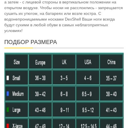
а затем - с лицевой стороны в вертикальном положении на
открытом воздухе. Чтобы носки не расслоились - запрещается
сушить их утюгом, на батареях или возле костра. C
водонепроницаемыми носками DexShell Ваши ноги всегда
будут сухими в любой обуви в самых неблагоприятных
условиях!
ПОДБОР РАЗМЕРА