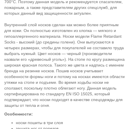
700°С. Поэтому данная модель и рекомендуется спасателям,
пожарным, а также представителям других спецслужб, для
которых данный вид защищенности актуален.
Внутренний слой носков сделан как можно более приятным
для кожи. Он полностью изготовлен из хлопка — мягкого и
гипоаллергенного материала. Носки модели Flame Retardant
Socks - высокий (до средины голени). Они выпускаются в
четырех размерах, чтобы для покупателей не составило труда
выбрать нужный. Цвет носков — черный (производители
назвали его «древесный уголь»). На стопе по кругу размещена
широкая красная полоса. Такого же цвета и надпись с именем
бренда на резинке носков. Пошив носков учитывает
особенности формы ноги и потому на носках имеются области
утяжки на стопе и подъеме. Во время ходьбы носки не
сползают, поскольку плотно облегают ногу. Данная модель
сертифицирована по стандарту EN ISO 15025, который
подтверждает, что носки подходят в качестве спецодежды для
защиты от тепла и огня.
Особенности:
носки пошиты в три слоя
защита ног от порезов