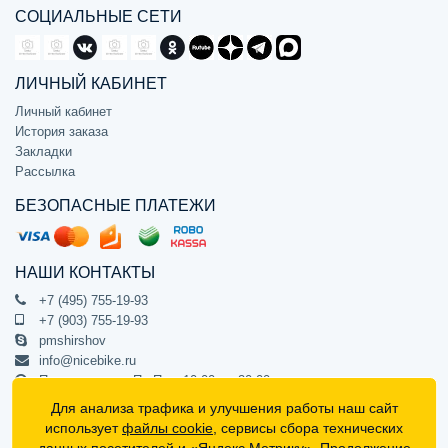
СОЦИАЛЬНЫЕ СЕТИ
ЛИЧНЫЙ КАБИНЕТ
Личный кабинет
История заказа
Закладки
Рассылка
БЕЗОПАСНЫЕ ПЛАТЕЖИ
НАШИ КОНТАКТЫ
+7 (495) 755-19-93
+7 (903) 755-19-93
pmshirshov
info@nicebike.ru
Прием звонков Пн-Пт с 10:00 до 20:00
ПВЗ Пн-Пт с 10:00 до 20:00
Для анализа трафика и улучшения работы наш сайт
г. Москва, ул. Барклая 13с1
использует
файлы cookie
, сервисы сбора технических
подъезд 1, цокольный этаж, офис 1