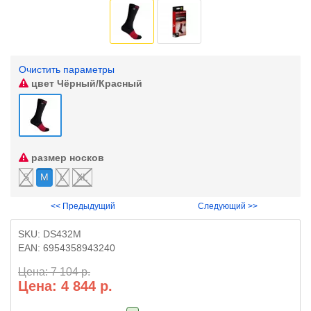
Очистить параметры
цвет
Чёрный/Красный
размер носков
S
M
L
XL
<< Предыдущий
Следующий >>
SKU:
DS432M
EAN:
6954358943240
Цена: 7 104 р.
Цена: 4 844 р.