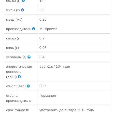
белки (г)
14 г
жиры (г)
5.9
медь (мг.)
0.25
производитель
Multipower
сахар (г)
0.7
соль (г.)
0.06
углеводы (г)
8.4
энергетическая
558 кДж / 134 ккал
ценность
(ККал)
weight (вес)
60 г
страна
Германия
производитель
срок годности
употребить до января 2018 года