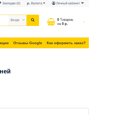
р.
Закладки (0)
Валюта
Личный кабинет
0
Tоваров,
Везде
на
0 р.
кции
Отзывы Google
Как оформить заказ?
дней