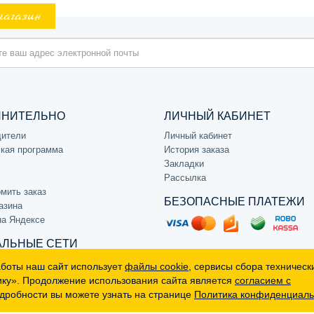
магазин
ЛНИТЕЛЬНО
ЛИЧНЫЙ КАБИНЕТ
дители
Личный кабинет
кая программа
История заказа
Закладки
Рассылка
мить заказ
БЕЗОПАСНЫЕ ПЛАТЕЖИ
азина
на Яндексе
ЛЬНЫЕ СЕТИ
аботы наш сайт использует
файлы cookie
, сервисы сбора техническ
ику». Продолжение использования сайта является
согласием с
дробности вы можете узнать на странице
Политика конфиденциаль
р, не является публичной офертой (определяемой положениями Статьи 