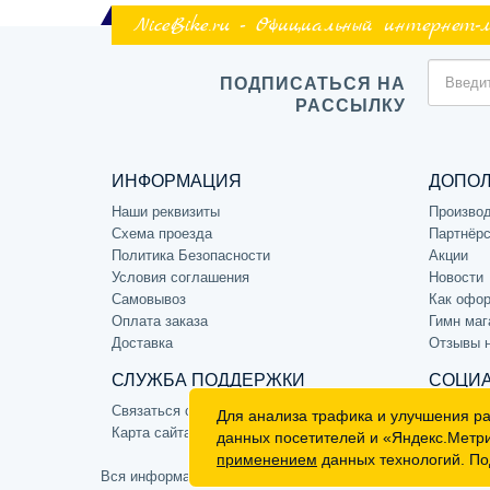
NiceBike.ru - Официальный интернет-
ПОДПИСАТЬСЯ НА
РАССЫЛКУ
ИНФОРМАЦИЯ
ДОПО
Наши реквизиты
Произво
Схема проезда
Партнёрс
Политика Безопасности
Акции
Условия соглашения
Новости
Самовывоз
Как офор
Оплата заказа
Гимн маг
Доставка
Отзывы 
СЛУЖБА ПОДДЕРЖКИ
СОЦИА
Связаться с нами
Для анализа трафика и улучшения р
Карта сайта
данных посетителей и «Яндекс.Метр
применением
данных технологий. По
Вся информация на сайте носит ознакомительный характе