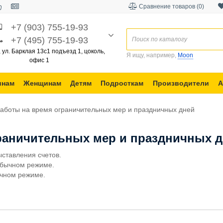
Сравнение товаров (0)
+7 (903) 755-19-93
+7 (495) 755-19-93
, ул. Барклая 13с1 подъезд 1, цоколь,
Я ищу, например,
Moon
офис 1
инам
Женщинам
Детям
Подросткам
Производители
А
аботы на время ограничительных мер и праздничных дней
раничительных мер и праздничных 
ыставления счетов.
 обычном режиме.
ычном режиме.