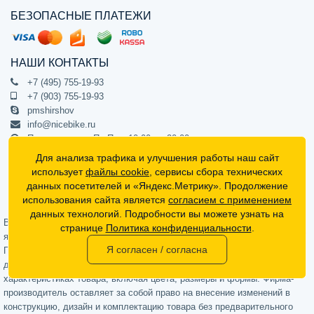
БЕЗОПАСНЫЕ ПЛАТЕЖИ
НАШИ КОНТАКТЫ
+7 (495) 755-19-93
+7 (903) 755-19-93
pmshirshov
info@nicebike.ru
Прием звонков Пн-Пт с 10:00 до 20:00
ПВЗ Пн-Пт с 10:00 до 20:00
Для анализа трафика и улучшения работы наш сайт
г. Москва, ул. Барклая 13с1
использует
файлы cookie
, сервисы сбора технических
подъезд 1, цокольный этаж, офис 1
данных посетителей и «Яндекс.Метрику». Продолжение
использования сайта является
согласием с применением
Официальный интернет-магазин NiceBike © 2012 - 2026
данных технологий. Подробности вы можете узнать на
Вся информация на сайте носит ознакомительный характер, не
странице
Политика конфиденциальности
.
является публичной офертой (определяемой положениями Статьи 437
Я согласен / согласна
Гражданского кодекса РФ) и не может в полной мере передавать
достоверную информацию о свойствах, комплектации и
характеристиках товара, включая цвета, размеры и формы. Фирма-
производитель оставляет за собой право на внесение изменений в
конструкцию, дизайн и комплектацию товара без предварительного