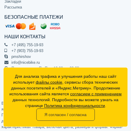
Закладки
Рассылка
БЕЗОПАСНЫЕ ПЛАТЕЖИ
НАШИ КОНТАКТЫ
+7 (495) 755-19-93
+7 (903) 755-19-93
pmshirshov
info@nicebike.ru
Прием звонков Пн-Пт с 10:00 до 20:00
ПВЗ Пн-Пт с 10:00 до 20:00
Для анализа трафика и улучшения работы наш сайт
г. Москва, ул. Барклая 13с1
использует
файлы cookie
, сервисы сбора технических
подъезд 1, цокольный этаж, офис 1
данных посетителей и «Яндекс.Метрику». Продолжение
использования сайта является
согласием с применением
Официальный интернет-магазин NiceBike © 2012 - 2026
данных технологий. Подробности вы можете узнать на
Вся информация на сайте носит ознакомительный характер, не
странице
Политика конфиденциальности
.
является публичной офертой (определяемой положениями Статьи 437
Я согласен / согласна
Гражданского кодекса РФ) и не может в полной мере передавать
достоверную информацию о свойствах, комплектации и
характеристиках товара, включая цвета, размеры и формы. Фирма-