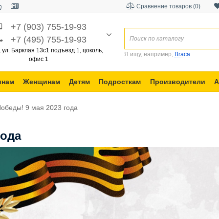
Сравнение товаров (0)
+7 (903) 755-19-93
+7 (495) 755-19-93
, ул. Барклая 13с1 подъезд 1, цоколь,
Я ищу, например,
Braca
офис 1
инам
Женщинам
Детям
Подросткам
Производители
А
обеды! 9 мая 2023 года
года