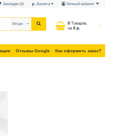
р.
Закладки (0)
Валюта
Личный кабинет
0
Tоваров,
Везде
на
0 р.
кции
Отзывы Google
Как оформить заказ?