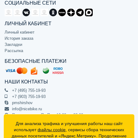
СОЦИАЛЬНЫЕ СЕТИ
ЛИЧНЫЙ КАБИНЕТ
Личный кабинет
История заказа
Закладки
Рассылка
БЕЗОПАСНЫЕ ПЛАТЕЖИ
НАШИ КОНТАКТЫ
+7 (495) 755-19-93
+7 (903) 755-19-93
pmshirshov
info@nicebike.ru
Прием звонков Пн-Пт с 10:00 до 20:00
ПВЗ Пн-Пт с 10:00 до 20:00
Для анализа трафика и улучшения работы наш сайт
г. Москва, ул. Барклая 13с1
использует
файлы cookie
, сервисы сбора технических
подъезд 1, цокольный этаж, офис 1
данных посетителей и «Яндекс.Метрику». Продолжение