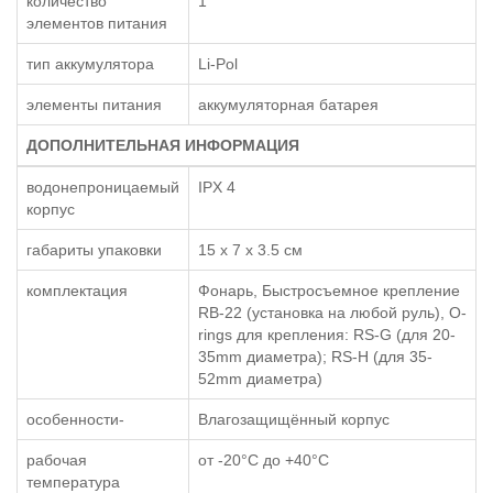
количество
1
элементов питания
тип аккумулятора
Li-Pol
элементы питания
аккумуляторная батарея
ДОПОЛНИТЕЛЬНАЯ ИНФОРМАЦИЯ
водонепроницаемый
IPX 4
корпус
габариты упаковки
15 x 7 x 3.5 см
комплектация
Фонарь, Быстросъемное крепление
RB-22 (установка на любой руль), O-
rings для крепления: RS-G (для 20-
35mm диаметра); RS-H (для 35-
52mm диаметра)
особенности-
Влагозащищённый корпус
рабочая
от -20°C до +40°C
температура