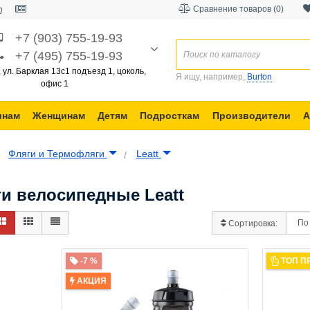
Сравнение товаров (0)
+7 (903) 755-19-93
+7 (495) 755-19-93
, ул. Барклая 13с1 подъезд 1, цоколь,
Я ищу, например,
Burton
офис 1
инам
Женщинам
Детям
Подросткам
Производители
А
Фляги и Термофляги
Leatt
и велосипедные Leatt
Сортировка:
-7 %
ТОП П
АКЦИЯ