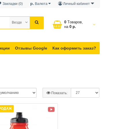
р.
Закладки (0)
Валюта
Личный кабинет
0
Tоваров,
Везде
на
0 р.
кции
Отзывы Google
Как оформить заказ?
Показать:
РОДАЖ