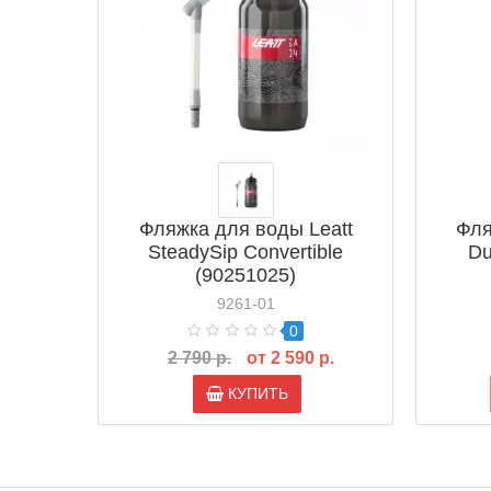
Фляжка для воды Leatt
Фля
SteadySip Convertible
Du
(90251025)
9261-01
0
2 790 р.
от 2 590 р.
КУПИТЬ