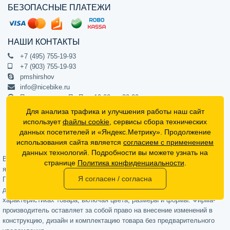
БЕЗОПАСНЫЕ ПЛАТЕЖИ
НАШИ КОНТАКТЫ
+7 (495) 755-19-93
+7 (903) 755-19-93
pmshirshov
info@nicebike.ru
Прием звонков Пн-Пт с 10:00 до 20:00
ПВЗ Пн-Пт с 10:00 до 20:00
Для анализа трафика и улучшения работы наш сайт
г. Москва, ул. Барклая 13с1
использует
файлы cookie
, сервисы сбора технических
подъезд 1, цокольный этаж, офис 1
данных посетителей и «Яндекс.Метрику». Продолжение
использования сайта является
согласием с применением
Официальный интернет-магазин NiceBike © 2012 - 2026
данных технологий. Подробности вы можете узнать на
Вся информация на сайте носит ознакомительный характер, не
странице
Политика конфиденциальности
.
является публичной офертой (определяемой положениями Статьи 437
Я согласен / согласна
Гражданского кодекса РФ) и не может в полной мере передавать
достоверную информацию о свойствах, комплектации и
характеристиках товара, включая цвета, размеры и формы. Фирма-
производитель оставляет за собой право на внесение изменений в
конструкцию, дизайн и комплектацию товара без предварительного