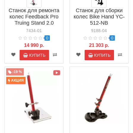
Станок для ремонта
Станок для сборки
колес Feedback Pro
колес Bike Hand YC-
Truing Stand 2.0
512-NB
(17525)
7434-01
9188-04
0
0
14 990 р.
21 303 р.
КУПИТЬ
КУПИТЬ
-19 %
АКЦИЯ