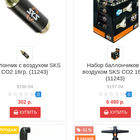
лончик с воздухом SKS
Набор баллончиков
CO2 16гр. (11243)
воздухом SKS CO2 16
(11243)
9196-04
9197-04
0
0
302 р.
6 490 р.
КУПИТЬ
КУПИТЬ
 ПРОДАЖ
-11 %
АКЦИЯ