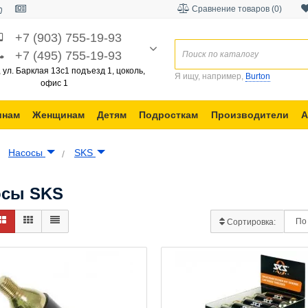
Сравнение товаров (0)
+7 (903) 755-19-93
+7 (495) 755-19-93
, ул. Барклая 13с1 подъезд 1, цоколь,
Я ищу, например,
Burton
офис 1
инам
Женщинам
Детям
Подросткам
Производители
А
Насосы
SKS
осы SKS
Сортировка: