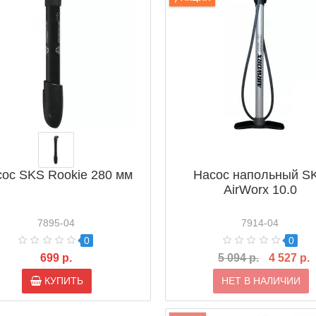
ос SKS Rookie 280 мм
Насос напольный S
AirWorx 10.0
7895-04
7914-04
0
0
699 р.
5 094 р.
4 527 р.
КУПИТЬ
НЕТ В НАЛИЧИИ