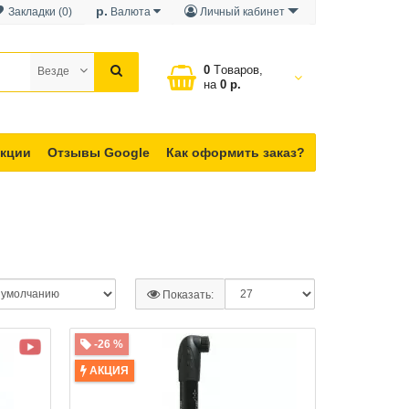
р.
Закладки (0)
Валюта
Личный кабинет
0
Tоваров,
Везде
на
0 р.
кции
Отзывы Google
Как оформить заказ?
Показать:
-26 %
АКЦИЯ