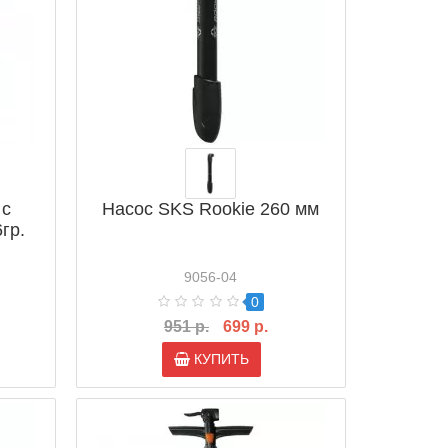
 с
Насос SKS Rookie 260 мм
гр.
9056-04
0
951 р.
699 р.
КУПИТЬ