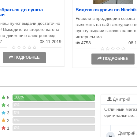
обраться до пункта
Видеоэкскурсия по Nicebik
чи
Решили в преддверии сезона
 наш пункт выдачи достаточно
выложить на сайт экскурсию п
! Выходите из второго вагона
пункту выдачи заказов нашего
 по движению электропоезд..
интернем ма..
7
08.11.2019
4758
08.
ПОДРОБНЕЕ
ПОДРОБНЕЕ
5
100%
Дмитрий
4
0%
Отличный магаз
3
0%
оригинальные...
2
0%
1
0%
Дмитрий,