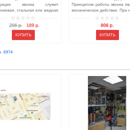
трукции звонка служит
Принципом работы звонка яв
ниевая, стальная или медная
механическое действие. При н
». Простейш..
206 р.
189 р.
806 р.
КУПИТЬ
КУПИТЬ
e
,
6974