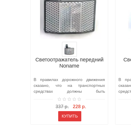
Светоотражатель передний
Св
Noname
В правилах дорожного движения
В пра
сказано, что на транспортных
сказ
средствах должны быть
сре
установлены лампы б..
устан
337 р.
228 р.
КУПИТЬ