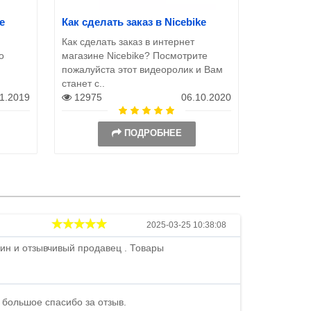
e
Как сделать заказ в Nicebike
Как сделать заказ в интернет
о
магазине Nicebike? Посмотрите
пожалуйста этот видеоролик и Вам
станет с..
11.2019
12975
06.10.2020
ПОДРОБНЕЕ
Андрей
2025-03-25 10:38:08
ин и отзывчивый продавец . Товары
Петр , отличн
стоимости . В
быстро ...
 большое спасибо за отзыв.
Андрей