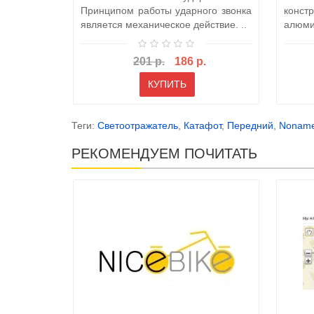
Принципом работы ударного звонка
конс
является механическое действие. ..
алюми
«чаша
201 р.
186 р.
КУПИТЬ
Теги:
Светоотражатель
,
Катафот
,
Передний
,
Nonam
РЕКОМЕНДУЕМ ПОЧИТАТЬ