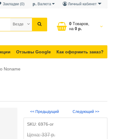
р.
Закладки (0)
Валюта
Личный кабинет
0
Tоваров,
Везде
на
0 р.
кции
Отзывы Google
Как оформить заказ?
со Noname
<< Предыдущий
Следующий >>
SKU:
6976-or
Цена: 337 р.