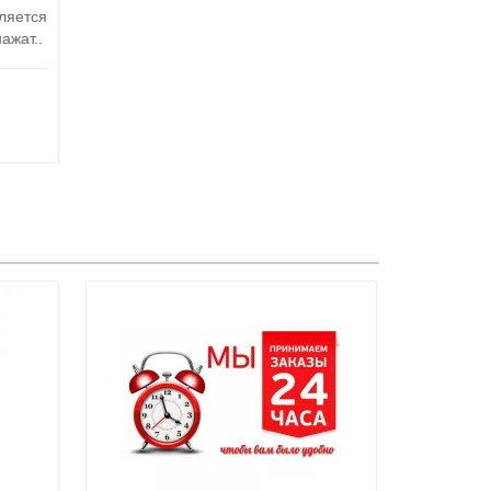
ляется
ажат..