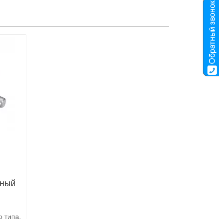
нный
 типа.