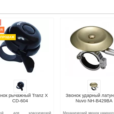
ИЯ
 ПРОДАЖ
нок рычажный Tranz X
Звонок ударный лату
CD-604
Nuvo NH-B429BA
вой для классической
Механический звонок ударного