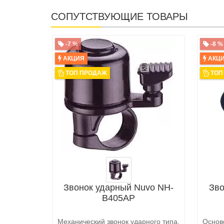
СОПУТСТВУЮЩИЕ ТОВАРЫ
-7 %
-8 %
АКЦИЯ
АКЦ
ТОП ПРОДАЖ
ТОП
Звонок ударный Nuvo NH-
Зво
B405AP
Механический звонок ударного типа.
Осно