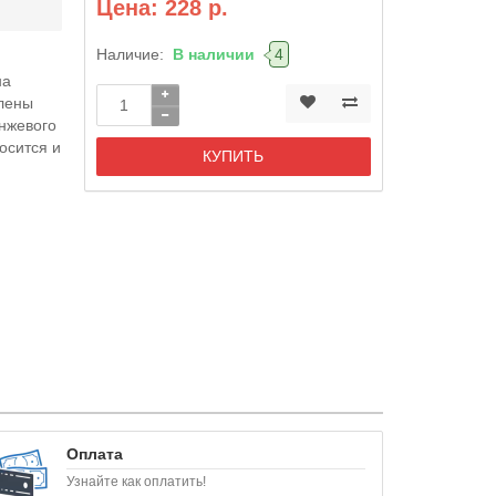
Цена: 228 р.
Наличие:
В наличии
4
на
влены
анжевого
осится и
КУПИТЬ
Оплата
Узнайте как оплатить!