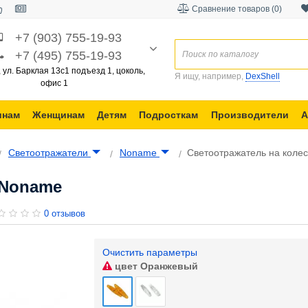
Сравнение товаров (0)
+7 (903) 755-19-93
+7 (495) 755-19-93
, ул. Барклая 13с1 подъезд 1, цоколь,
Я ищу, например,
DexShell
офис 1
инам
Женщинам
Детям
Подросткам
Производители
А
Светоотражатели
Noname
Светоотражатель на коле
 Noname
0 отзывов
Очистить параметры
цвет
Оранжевый