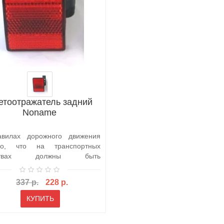
етоотражатель задний
Noname
вилах дорожного движения
ано, что на транспортных
дствах должны быть
овлены лампы б..
337 р.
228 р.
КУПИТЬ