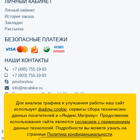
ЛИЧНЫЙ КАБИНЕТ
Личный кабинет
История заказа
Закладки
Рассылка
БЕЗОПАСНЫЕ ПЛАТЕЖИ
НАШИ КОНТАКТЫ
+7 (495) 755-19-93
+7 (903) 755-19-93
pmshirshov
info@nicebike.ru
Прием звонков Пн-Пт с 10:00 до 20:00
ПВЗ Пн-Пт с 10:00 до 20:00
Для анализа трафика и улучшения работы наш сайт
г. Москва, ул. Барклая 13с1
использует
файлы cookie
, сервисы сбора технических
подъезд 1, цокольный этаж, офис 1
данных посетителей и «Яндекс.Метрику». Продолжение
использования сайта является
согласием с применением
Официальный интернет-магазин NiceBike © 2012 - 2026
данных технологий. Подробности вы можете узнать на
Вся информация на сайте носит ознакомительный характер, не
странице
Политика конфиденциальности
.
является публичной офертой (определяемой положениями Статьи 437