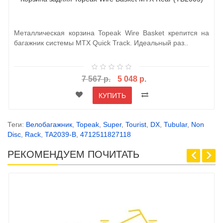
Металлическая корзина Topeak Wire Basket крепится на
багажник системы MTX Quick Track. Идеальный раз..
7 567 р.
5 048 р.
КУПИТЬ
Теги:
Велобагажник
,
Topeak
,
Super
,
Tourist
,
DX
,
Tubular
,
Non
Disc
,
Rack
,
TA2039-B
,
4712511827118
РЕКОМЕНДУЕМ ПОЧИТАТЬ