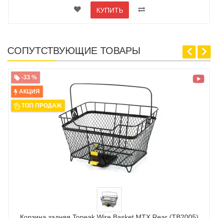
КУПИТЬ
СОПУТСТВУЮЩИЕ ТОВАРЫ
-33 %
АКЦИЯ
ТОП ПРОДАЖ
Корзина задняя Topeak Wire Basket MTX Rear (TB2005)