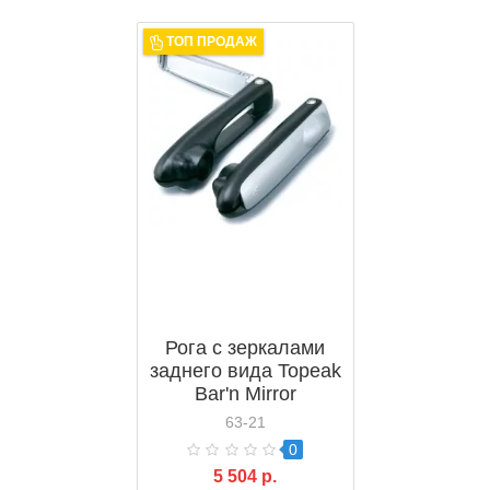
ТОП ПРОДАЖ
Рога с зеркалами
заднего вида Topeak
Bar'n Mirror
(TBM001)
63-21
0
5 504 р.