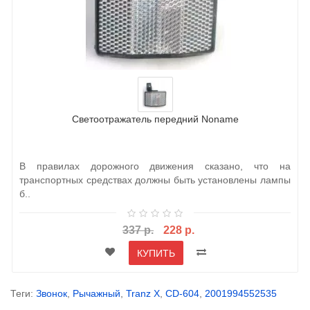
Светоотражатель передний Noname
В правилах дорожного движения сказано, что на
транспортных средствах должны быть установлены лампы
б..
337 р.
228 р.
КУПИТЬ
Теги:
Звонок
,
Рычажный
,
Tranz X
,
CD-604
,
2001994552535