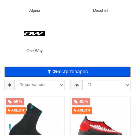
Alpina
Dexshell
One Way
Фильтр товаров
-50 %
-61 %
АКЦИЯ
АКЦИЯ