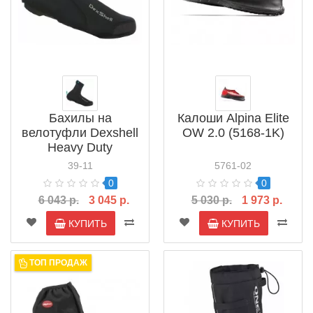
Бахилы на
Калоши Alpina Elite
велотуфли Dexshell
OW 2.0 (5168-1K)
Heavy Duty
Overshoes (OS357)
39-11
5761-02
0
0
6 043 р.
3 045 р.
5 030 р.
1 973 р.
КУПИТЬ
КУПИТЬ
ТОП ПРОДАЖ