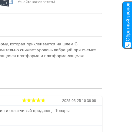
Узнайте как оплатить!
рму, которая приклеивается на шлем.С
ачительно снижает уровень вибраций при съемке.
клеящаяся платформа и платформа-защелка.
Андрей
2025-03-25 10:38:08
ин и отзывчивый продавец . Товары
Петр , отличн
стоимости . В
быстро ...