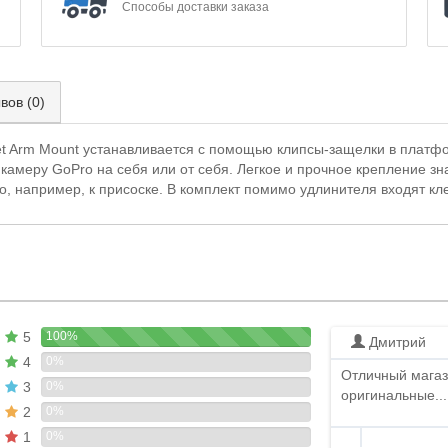
Способы доставки заказа
вов (0)
t Arm Mount устанавливается с помощью клипсы-защелки в платфо
камеру GoPro на себя или от себя. Легкое и прочное крепление зн
o, например, к присоске. В комплект помимо удлинителя входят 
5
100%
Дмитрий
4
0%
Отличный магаз
3
0%
оригинальные...
2
0%
1
0%