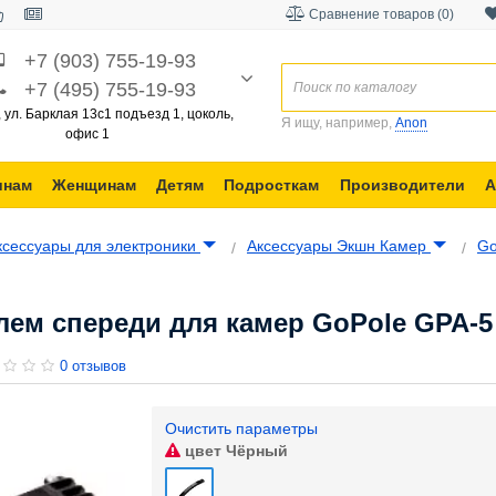
Сравнение товаров (0)
+7 (903) 755-19-93
+7 (495) 755-19-93
, ул. Барклая 13с1 подъезд 1, цоколь,
Я ищу, например,
Anon
офис 1
инам
Женщинам
Детям
Подросткам
Производители
А
ксессуары для электроники
Аксессуары Экшн Камер
Go
лем спереди для камер GoPole GPA-5
0 отзывов
Очистить параметры
цвет
Чёрный