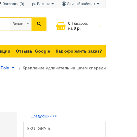
р.
Закладки (0)
Валюта
Личный кабинет
0
Tоваров,
Везде
на
0 р.
кции
Отзывы Google
Как оформить заказ?
Pole
Крепление удлинитель на шлем спереди
Следующий >>
SKU:
GPA-5