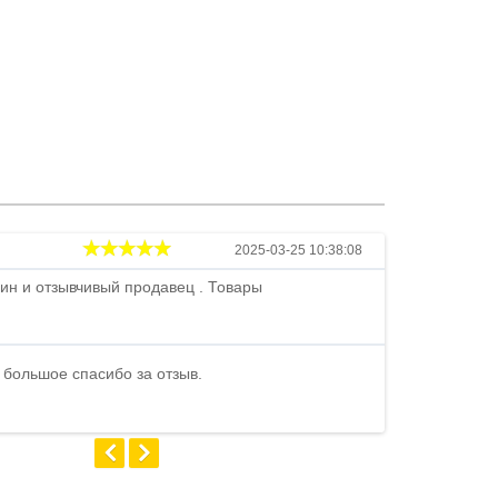
Андрей
2025-03-25 10:38:08
ин и отзывчивый продавец . Товары
Петр , отличн
стоимости . В
быстро ...
 большое спасибо за отзыв.
Андрей