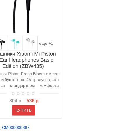
ещё +1
шники Xiaomi Mi Piston
-Ear Headphones Basic
Edition (ZBW435)
ики Piston Fresh Bloom имеют
 амбушюр на 45 градусов, что
тся стандартном комфорта
804 р.
536 р.
КУПИТЬ
,
CM000000867