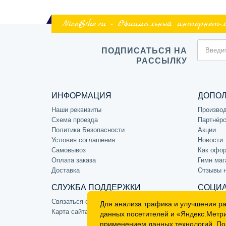
NiceBike.ru - Официальный интернет-
ПОДПИСАТЬСЯ НА
РАССЫЛКУ
ИНФОРМАЦИЯ
ДОПО
Наши реквизиты
Произво
Схема проезда
Партнёрс
Политика Безопасности
Акции
Условия соглашения
Новости
Самовывоз
Как офор
Оплата заказа
Гимн маг
Доставка
Отзывы 
СЛУЖБА ПОДДЕРЖКИ
СОЦИА
Связаться с нами
Для анализа трафика и улучшения р
Карта сайта
данных посетителей и «Яндекс.Метр
применением
данных технологий. По