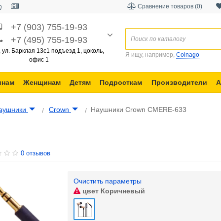
Сравнение товаров (0)
+7 (903) 755-19-93
+7 (495) 755-19-93
, ул. Барклая 13с1 подъезд 1, цоколь,
Я ищу, например,
Colnago
офис 1
инам
Женщинам
Детям
Подросткам
Производители
А
аушники
Crown
Наушники Crown CMERE-633
0 отзывов
Очистить параметры
цвет
Коричневый