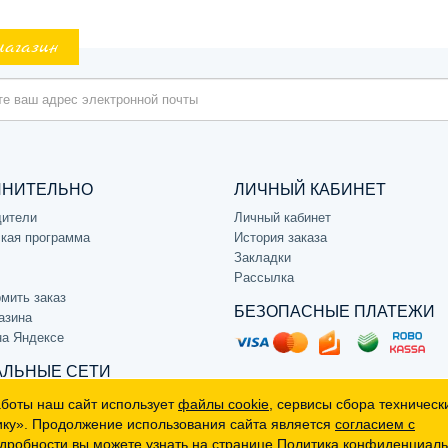
магазин
ЛНИТЕЛЬНО
ЛИЧНЫЙ КАБИНЕТ
дители
Личный кабинет
кая программа
История заказа
Закладки
Рассылка
мить заказ
БЕЗОПАСНЫЕ ПЛАТЕЖИ
азина
на Яндексе
ЛЬНЫЕ СЕТИ
аботы наш сайт использует
файлы cookie
, сервисы сбора техническ
ику». Продолжение использования сайта является
согласием с
дробности вы можете узнать на странице
Политика конфиденциаль