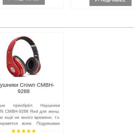
ПОДРОБНЕЕ
ушники Crown CMBH-
9288
дни приобрёл Наушники
 CMBH-9288 Red для жены.
о ещё не много времени, т.ч.
нравятся всем. Подумываю
ести вторые другого цв..