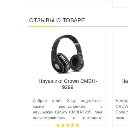
ОТЗЫВЫ О ТОВАРЕ
Наушники Crown CMBH-
На
9299
Доброе утро! Хочу поделиться
Наме
своим впечатлением о
CROWN
наушниках Crown CMBH-9299. Мне
Прошл
посчастливилось в интернете
пока 
попасть на этот сайт. Я абсолютно
приобр