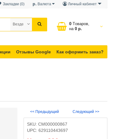
р.
Закладки (0)
Валюта
Личный кабинет
0
Tоваров,
Везде
на
0 р.
кции
Отзывы Google
Как оформить заказ?
<< Предыдущий
Следующий >>
SKU:
CM000000867
UPC:
629110443697