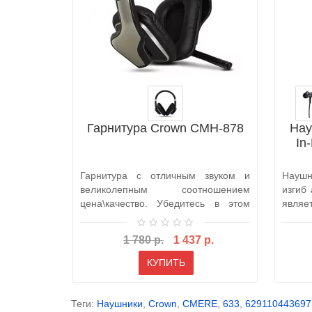
Гарнитура Crown CMH-878
Нау
In
Гарнитура с отличным звуком и
Наушн
великолепным соотношением
изгиб
цена\качество. Убедитесь в этом
являе
сами, исполь..
да..
1 780 р.
1 437 р.
КУПИТЬ
Теги:
Наушники
,
Crown
,
CMERE
,
633
,
629110443697