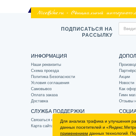
NiceBike.ru - Официальный интернет-
ПОДПИСАТЬСЯ НА
РАССЫЛКУ
ИНФОРМАЦИЯ
ДОПО
Наши реквизиты
Произво
Схема проезда
Партнёрс
Политика Безопасности
Акции
Условия соглашения
Новости
Самовывоз
Как офор
Оплата заказа
Гимн маг
Доставка
Отзывы 
СЛУЖБА ПОДДЕРЖКИ
СОЦИА
Связаться с нами
Для анализа трафика и улучшения р
Карта сайта
данных посетителей и «Яндекс.Метр
применением
данных технологий. По