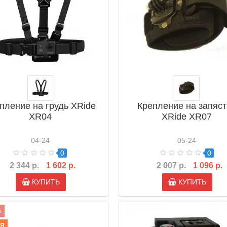
пление на грудь XRide
Крепление на запяст
XR04
XRide XR07
04-24
05-24
0
0
2 344 р.
1 602 р.
2 007 р.
1 096 р.
КУПИТЬ
КУПИТЬ
%
ИЯ