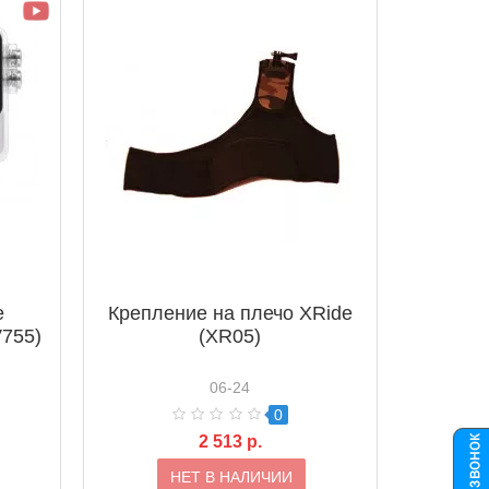
e
Крепление на плечо XRide
V755)
(XR05)
06-24
0
2 513 р.
НЕТ В НАЛИЧИИ