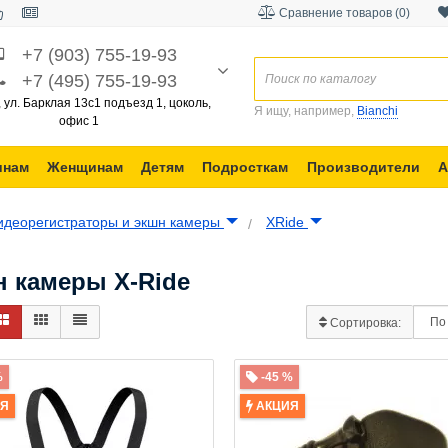
Сравнение товаров (0)
+7 (903) 755-19-93
+7 (495) 755-19-93
, ул. Барклая 13с1 подъезд 1, цоколь,
Я ищу, например,
Bianchi
офис 1
инам
Женщинам
Детям
Подросткам
Производители
А
идеорегистраторы и экшн камеры
XRide
 камеры X-Ride
Сортировка:
%
-45 %
ИЯ
АКЦИЯ