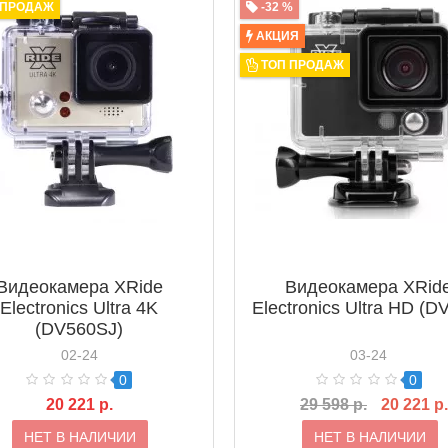
 ПРОДАЖ
-32 %
АКЦИЯ
ТОП ПРОДАЖ
Видеокамера XRide
Видеокамера XRid
Electronics Ultra 4K
Electronics Ultra HD (D
(DV560SJ)
02-24
03-24
0
0
20 221 р.
29 598 р.
20 221 р.
НЕТ В НАЛИЧИИ
НЕТ В НАЛИЧИИ