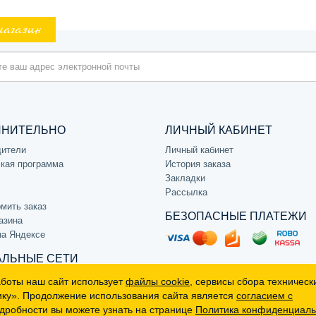
магазин
ЛНИТЕЛЬНО
ЛИЧНЫЙ КАБИНЕТ
дители
Личный кабинет
кая программа
История заказа
Закладки
Рассылка
мить заказ
БЕЗОПАСНЫЕ ПЛАТЕЖИ
азина
на Яндексе
ЛЬНЫЕ СЕТИ
аботы наш сайт использует
файлы cookie
, сервисы сбора техническ
ику». Продолжение использования сайта является
согласием с
дробности вы можете узнать на странице
Политика конфиденциаль