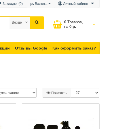
р.
Закладки (0)
Валюта
Личный кабинет
0
Tоваров,
Везде
на
0 р.
кции
Отзывы Google
Как оформить заказ?
Показать: