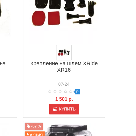
ье
Крепление на шлем XRide
XR16
07-24
0
1 501 р.
КУПИТЬ
-57 %
АКЦИЯ