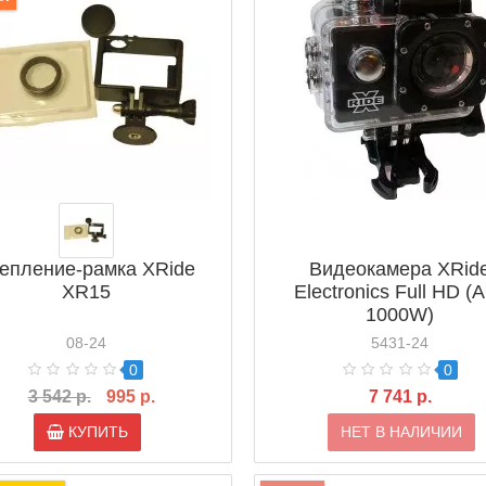
епление-рамка XRide
Видеокамера XRid
XR15
Electronics Full HD (
1000W)
08-24
5431-24
0
0
3 542 р.
995 р.
7 741 р.
КУПИТЬ
НЕТ В НАЛИЧИИ