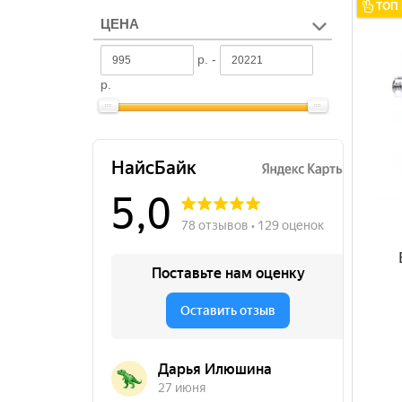
ТОП
ЦЕНА
р. -
р.