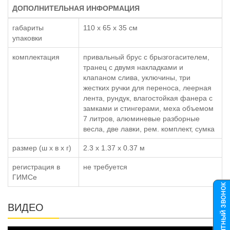
ДОПОЛНИТЕЛЬНАЯ ИНФОРМАЦИЯ
габариты
110 x 65 x 35 см
упаковки
комплектация
привальный брус с брызгогасителем,
транец с двумя накладками и
клапаном слива, уключины, три
жестких ручки для переноса, леерная
лента, рундук, влагостойкая фанера с
замками и стингерами, меха объемом
7 литров, алюминевые разборные
весла, две лавки, рем. комплект, сумка
размер (ш x в x г)
2.3 x 1.37 x 0.37 м
регистрация в
не требуется
ГИМСе
ВИДЕО