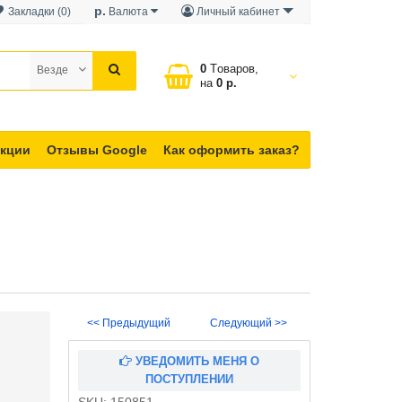
р.
Закладки (0)
Валюта
Личный кабинет
0
Tоваров,
Везде
на
0 р.
кции
Отзывы Google
Как оформить заказ?
<< Предыдущий
Следующий >>
УВЕДОМИТЬ МЕНЯ О
ПОСТУПЛЕНИИ
SKU:
150851