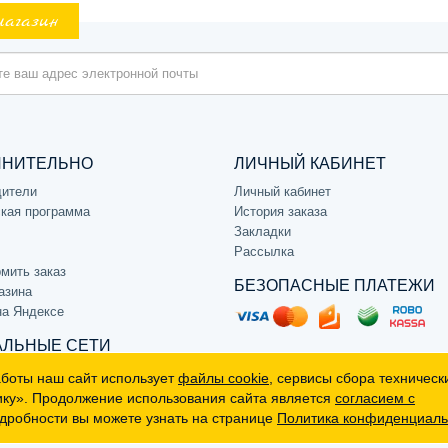
магазин
ЛНИТЕЛЬНО
ЛИЧНЫЙ КАБИНЕТ
дители
Личный кабинет
кая программа
История заказа
Закладки
Рассылка
мить заказ
БЕЗОПАСНЫЕ ПЛАТЕЖИ
азина
на Яндексе
ЛЬНЫЕ СЕТИ
аботы наш сайт использует
файлы cookie
, сервисы сбора техническ
ику». Продолжение использования сайта является
согласием с
дробности вы можете узнать на странице
Политика конфиденциаль
р, не является публичной офертой (определяемой положениями Статьи 