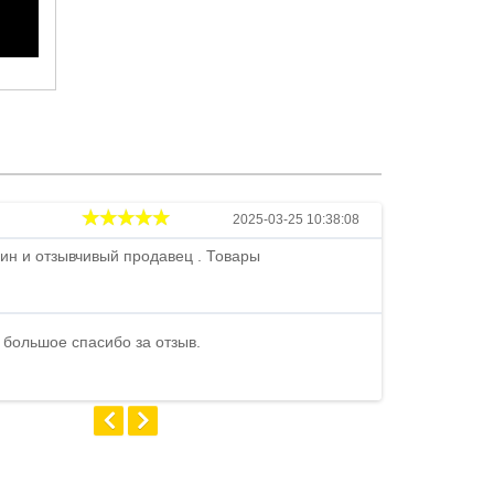
Андрей
2025-03-25 10:38:08
ин и отзывчивый продавец . Товары
Петр , отличн
стоимости . В
быстро ...
 большое спасибо за отзыв.
Андрей