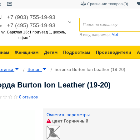
Сравнение товаров (0)
+7 (903) 755-19-93
+7 (495) 755-19-93
, ул. Барклая 13с1 подъезд 1, цоколь,
Я ищу, например,
Met
офис 1
инам
Женщинам
Детям
Подросткам
Производители
А
отинки
Burton
Ботинки Burton Ion Leather (19-20)
да Burton Ion Leather (19-20)
0 отзывов
Очистить параметры
цвет
Горчичный