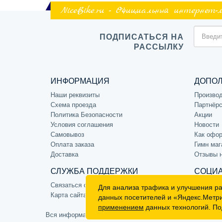
NiceBike.ru - Официальный интернет-
ПОДПИСАТЬСЯ НА
РАССЫЛКУ
ИНФОРМАЦИЯ
ДОПО
Наши реквизиты
Произво
Схема проезда
Партнёрс
Политика Безопасности
Акции
Условия соглашения
Новости
Самовывоз
Как офор
Оплата заказа
Гимн маг
Доставка
Отзывы 
СЛУЖБА ПОДДЕРЖКИ
СОЦИА
Связаться с нами
Для анализа трафика и улучшения р
Карта сайта
данных посетителей и «Яндекс.Метр
применением
данных технологий. По
Вся информация на сайте носит ознакомительный характе