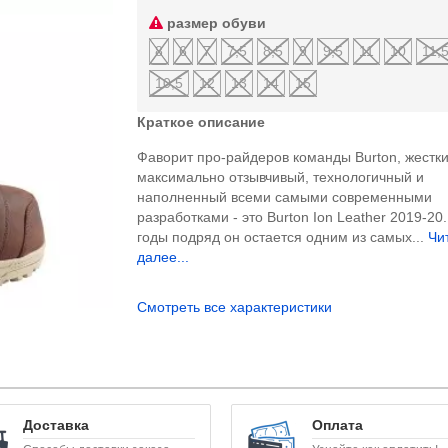
размер обуви
8
6
7
7,5
8,5
9
9,5
11
10
11,
10,5
12
13
14
15
Краткое описание
Фаворит про-райдеров команды Burton, жестки
максимально отзывчивый, технологичный и
наполненный всеми самыми современными
разработками - это Burton Ion Leather 2019-20
годы подряд он остается одним из самых...
Чи
далее...
Смотреть все характеристики
Доставка
Оплата