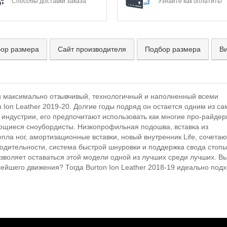
Способы доставки заказа
Узнайте как оплатить!
ор размера
Сайт производителя
Подбор размера
В
и максимально отзывчивый, технологичный и наполненный всеми
Ion Leather 2019-20. Долгие годы подряд он остается одним из с
в индустрии, его предпочитают использовать как многие про-райдер
тающиеся сноубордисты. Низкопрофильная подошва, вставка из
ла ног, амортизационные вставки, новый внутренник Life, сочета
дительности, система быстрой шнуровки и поддержка свода стопы
позволяет оставаться этой модели одной из лучших среди лучших. В
ейшего движения? Тогда Burton Ion Leather 2018-19 идеально под