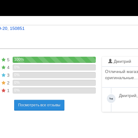
9-20
,
150851
5
100%
Дмитрий
4
0%
Отличный магаз
3
0%
оригинальные...
2
0%
1
0%
Дмитрий,
Посмотреть все отзывы