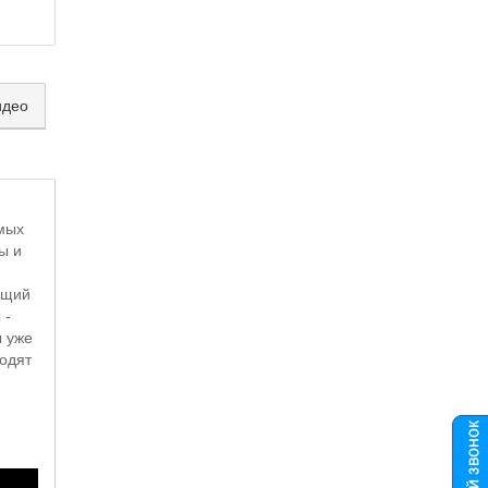
идео
амых
ы и
ющий
 -
ы уже
ходят