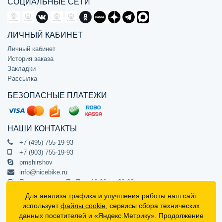
СОЦИАЛЬНЫЕ СЕТИ
ЛИЧНЫЙ КАБИНЕТ
Личный кабинет
История заказа
Закладки
Рассылка
БЕЗОПАСНЫЕ ПЛАТЕЖИ
НАШИ КОНТАКТЫ
+7 (495) 755-19-93
+7 (903) 755-19-93
pmshirshov
info@nicebike.ru
Прием звонков Пн-Пт с 10:00 до 20:00
ПВЗ Пн-Пт с 10:00 до 20:00
Для анализа трафика и улучшения работы наш сайт
г. Москва, ул. Барклая 13с1
использует
файлы cookie
, сервисы сбора технических
подъезд 1, цокольный этаж, офис 1
данных посетителей и «Яндекс.Метрику». Продолжение